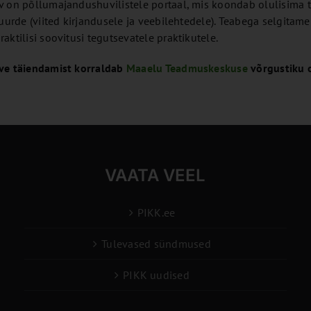
v on põllumajandushuvilistele portaal, mis koondab olulisima 
 juurde (viited kirjandusele ja veebilehtedele). Teabega selgit
aktilisi soovitusi tegutsevatele praktikutele.
ve täiendamist korraldab
Maaelu Teadmuskeskuse
võrgustiku 
VAATA VEEL
i
PIKK.ee
Tulevased sündmused
PIKK uudised