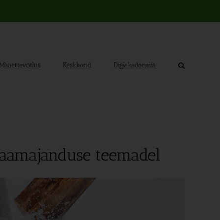
Maaettevõtlus
Keskkond
Digiakadeemia
maamajanduse teemadel