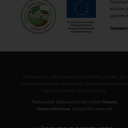
Teabesal
allikate
jagame pr
Teabesal
Teabesalv on põllumajandushuvilistele portaal, mis
koondab olulisima teabe ning suunab kasutaja edas
usaldusväärsete allikate juurde.
Teabesalve täiendamist korraldab
Maaelu
Teadmuskeskuse
võrgustiku osakond