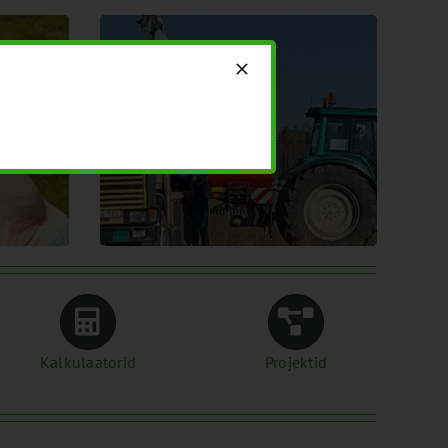
VUS
TÖÖOHUTUS
Kalkulaatorid
Projektid