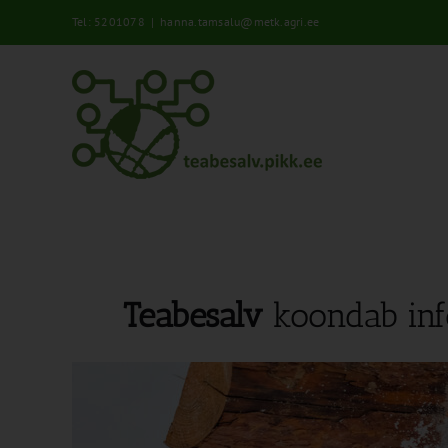
Skip
Tel: 5201078
|
hanna.tamsalu@metk.agri.ee
to
content
Teabesalv
koondab inf