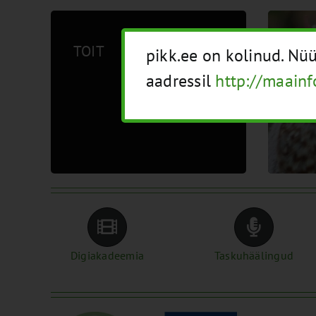
TOIT
MA
pikk.ee on kolinud. N
aadressil
http://maainf
Digiakadeemia
Taskuhäälingud