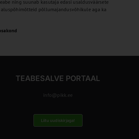
teabe ning suunab kasutaja edasi usaldusväärsete
ame aluspõhimõtteid põllumajandusvõhikule aga ka
osakond
TEABESALVE PORTAAL
info@pikk.ee
Liitu uudiskirjaga!