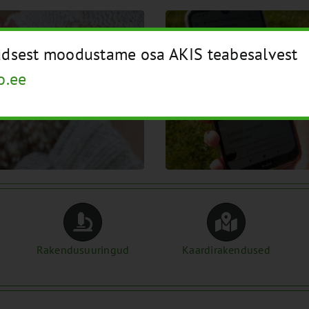
AETTEVÕTLUS
NÕUETELE VASTA
üüdsest moodustame osa AKIS teabesalvest
o.ee
Rakendusuuringud
Kaardirakendused