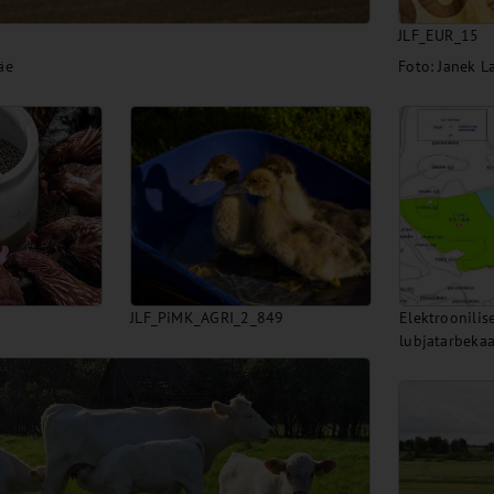
JLF_EUR_15
äe
Foto: Janek 
JLF_PiMK_AGRI_2_849
Elektroonilis
lubjatarbekaa