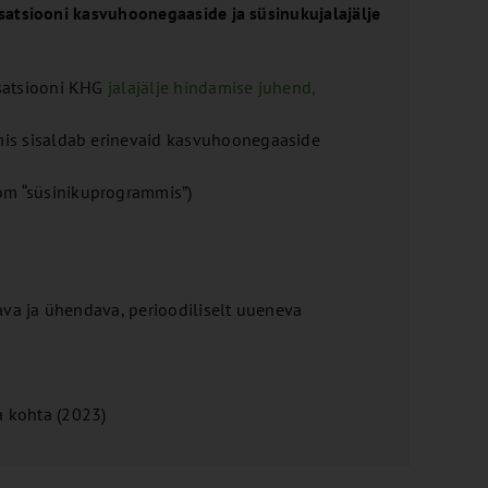
satsiooni kasvuhoonegaaside ja süsinukujalajälje
isatsiooni KHG
jalajälje hindamise juhend,
 mis sisaldab erinevaid kasvuhoonegaaside
m “süsinikuprogrammis”)
mava ja ühendava, perioodiliselt uueneva
 kohta (2023)