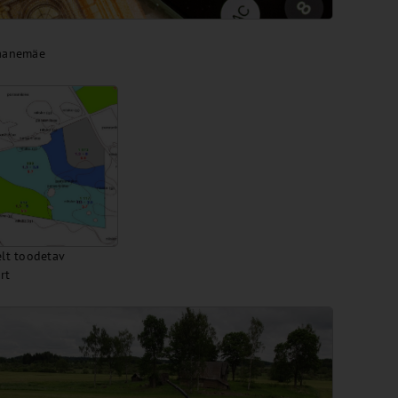
Laanemäe
elt toodetav
rt