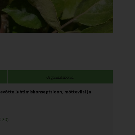
Organisatsioonid
evõtte juhtimiskonseptsioon, mõtteviisi ja
020
)