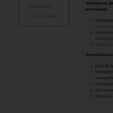
Kestlikkuse, j
Mahemajandus
arvutamine):
Huvitavat lugemist
Kliimamin
arvutusmu
Kasvuhoo
emissioon
Verra sta
Energiatõhusus
Eesti Bio
Energiata
energeeti
Energiat
Accelerat
Majandus-