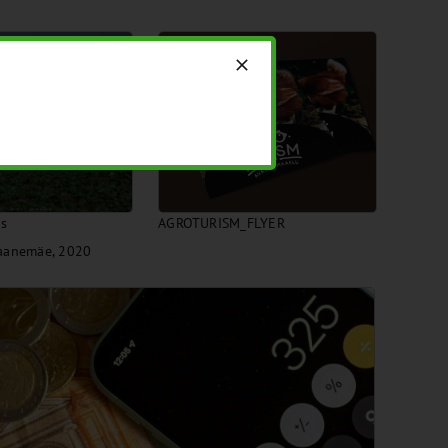
is
AGROTURISM_FLYER
Laanemäe, 2020