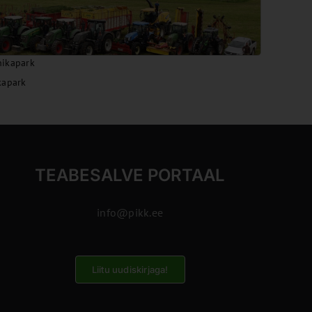
nikapark
kapark
TEABESALVE PORTAAL
info@pikk.ee
Liitu uudiskirjaga!