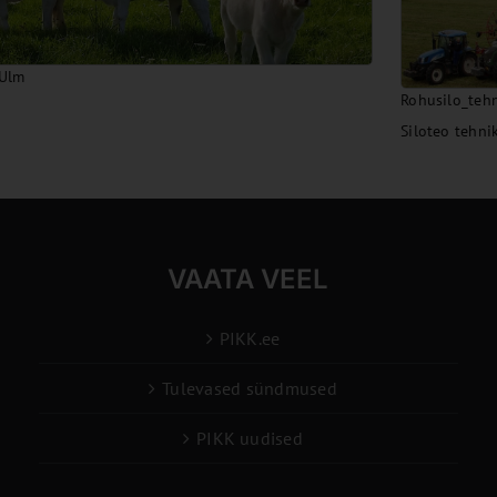
 Ulm
Rohusilo_teh
Siloteo tehni
VAATA VEEL
i
PIKK.ee
Tulevased sündmused
PIKK uudised