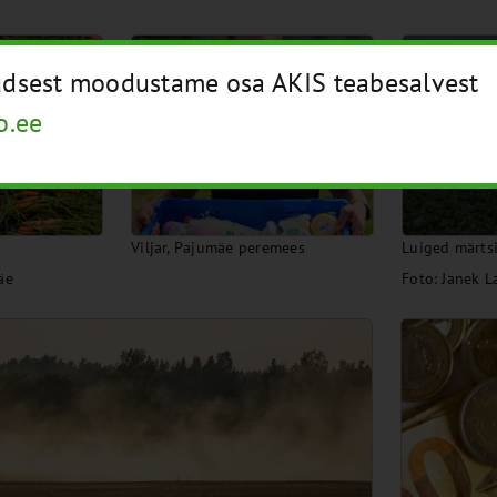
üüdsest moodustame osa AKIS teabesalvest
o.ee
Viljar, Pajumäe peremees
Luiged märts
äe
Foto: Janek 