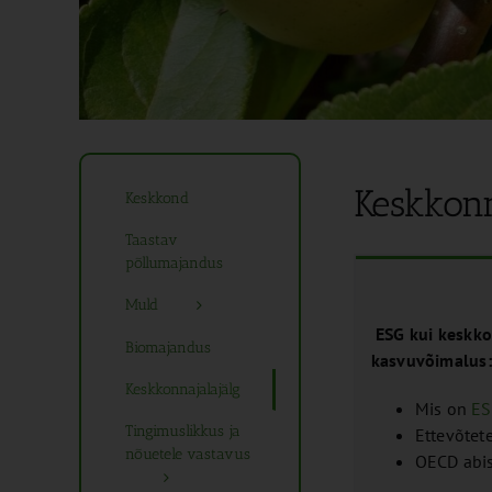
Keskkonn
Keskkond
Taastav
põllumajandus
Muld
ESG kui keskko
Biomajandus
kasvuvõimalus
Keskkonnajalajälg
Mis on
E
Tingimuslikkus ja
Ettevõtet
nõuetele vastavus
OECD abi