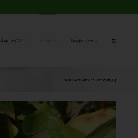
Maaettevõtlus
Keskkond
Digiakadeemia
kodu
»
Keskkond
»
Keskkonnajalajälg