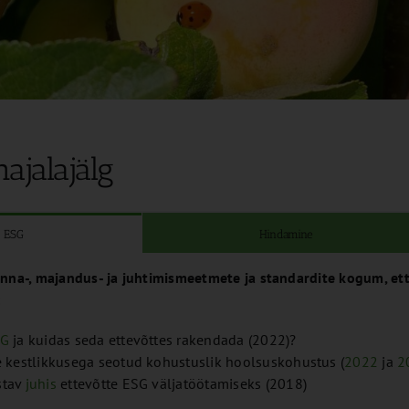
ajalajälg
ESG
Hindamine
nna-, majandus- ja juhtimismeetmete ja standardite kogum, ett
:
SG
ja kuidas seda ettevõttes rakendada (2022)?
e kestlikkusega seotud kohustuslik hoolsuskohustus (
2022
ja
2
stav
juhis
ettevõtte ESG väljatöötamiseks (2018)