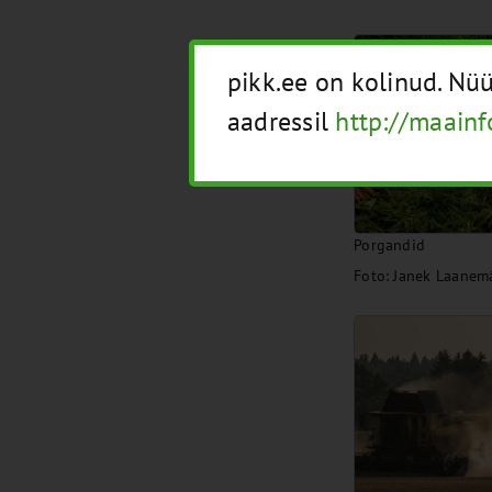
pikk.ee on kolinud. N
aadressil
http://maainf
Porgandid
Foto: Janek Laanem