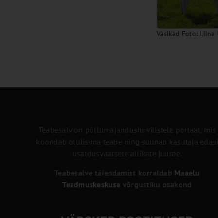
Vasikad Foto: Liina
Teabesalv on põllumajandushuvilistele portaal, mis
koondab olulisima teabe ning suunab kasutaja edas
usaldusväärsete allikate juurde.
Teabesalve täiendamist korraldab
Maaelu
Teadmuskeskuse
võrgustiku osakond