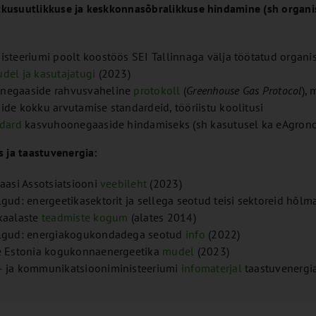
ätkusuutlikkuse ja keskkonnasõbralikkuse hindamine (sh organi
isteeriumi poolt koostöös SEI Tallinnaga välja töötatud organ
del ja kasutajatugi
(2023)
negaaside rahvusvaheline
protokoll
(
Greenhouse Gas Protocol
),
ide kokku arvutamise standardeid, tööriistu koolitusi
ndard
kasvuhoonegaaside hindamiseks (sh kasutusel ka eAgrono
 ja taastuvenergia:
gaasi Assotsiatsiooni
veebileht
(2023)
lgud: energeetikasektorit ja sellega seotud teisi sektoreid hõl
kaalaste
teadmiste kogum
(alates 2014)
algud: energiakogukondadega seotud
info
(2022)
e Estonia kogukonnaenergeetika
mudel
(2023)
 ja kommunikatsiooniministeeriumi
infomaterjal
taastuvenergia