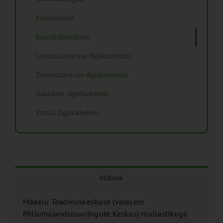
Kalkulaatorid
Kaardirakendused
Loomakasvatuse digiakadeemia
Taimekasvatuse digiakadeemia
Aianduse digiakadeemia
Kartuli digiakadeemia
Mullastik
Maaelu Teadmuskeskuse (varasem
Põllumajandusuuringute Keskus) mullastikuga