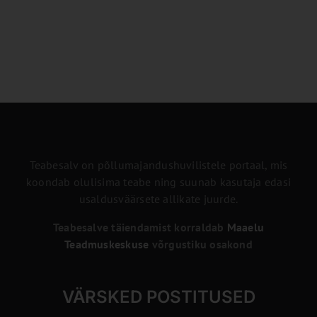
Teabesalv on põllumajandushuvilistele portaal, mis
koondab olulisima teabe ning suunab kasutaja edasi
usaldusväärsete allikate juurde.
Teabesalve täiendamist korraldab
Maaelu
Teadmuskeskuse
võrgustiku osakond
VÄRSKED POSTITUSED