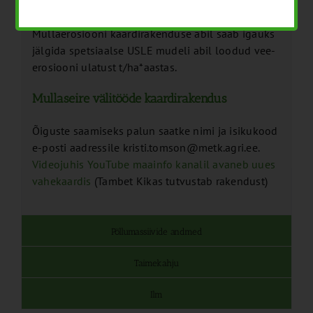
Mullaerosiooni kaardirakendus
Mullaerosiooni kaardirakenduse abil saab igaüks
jälgida spetsiaalse USLE mudeli abil loodud vee-
erosiooni ulatust t/ha*aastas.
Mullaseire välitööde kaardirakendus
Õiguste saamiseks palun saatke nimi ja isikukood
e-posti aadressile kristi.tomson@metk.agri.ee.
Videojuhis YouTube maainfo kanalil
avaneb uues
vahekaardis
(Tambet Kikas tutvustab rakendust)
Põllumassiivide andmed
Taimekahju
Ilm