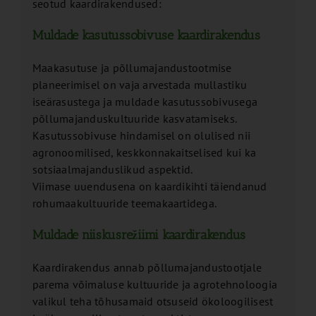
seotud kaardirakendused:
Muldade kasutussobivuse kaardirakendus
Maakasutuse ja põllumajandustootmise
planeerimisel on vaja arvestada mullastiku
iseärasustega ja muldade kasutussobivusega
põllumajanduskultuuride kasvatamiseks.
Kasutussobivuse hindamisel on olulised nii
agronoomilised, keskkonnakaitselised kui ka
sotsiaalmajanduslikud aspektid.
Viimase uuendusena on kaardikihti täiendanud
rohumaakultuuride teemakaartidega.
Muldade niiskusrežiimi kaardirakendus
Kaardirakendus annab põllumajandustootjale
parema võimaluse kultuuride ja agrotehnoloogia
valikul teha tõhusamaid otsuseid ökoloogilisest