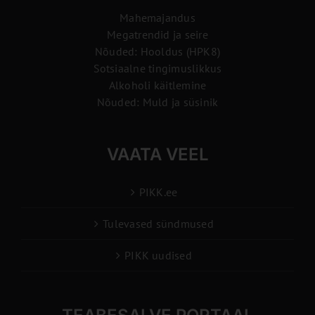
Mahemajandus
Megatrendid ja seire
Nõuded: Hooldus (HPK8)
Sotsiaalne tingimuslikkus
Alkoholi käitlemine
Nõuded: Muld ja süsinik
VAATA VEEL
PIKK.ee
Tulevased sündmused
PIKK uudised