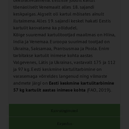
tõenäoliselt Venemaalt alles 18. sajandi
keskpaigas. Algselt oli kartul mõisates ainult
ilutaimena. Alles 19. sajandi keskel hakati Eestis
kartulit kasvatama ka põldudel.
Kõige suuremad kartulitootjad maailmas on Hiina,
India ja Venemaa. Euroopa suurimad tootjad on
Ukraina, Saksamaa, Prantsusmaa ja Poola. Enim
tarbitakse kartulit inimese kohta aastas
Valgevenes, Lätis ja Ukrainas, vastavalt 175 ja 112
ja 97 kg. Eesti keskmine kartulitarbimine on
varasemaga võrreldes langenud ning viimaste
andmete järgi on
Eesti keskmine kartulitarbimine
57 kg kartulit aastas inimese kohta
(FAO, 2019).
Kasvutingimused
Kirjandus