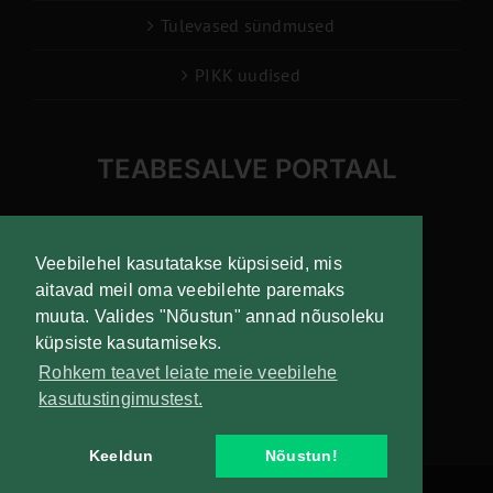
Tulevased sündmused
PIKK uudised
TEABESALVE PORTAAL
info@pikk.ee
Veebilehel kasutatakse küpsiseid, mis
aitavad meil oma veebilehte paremaks
muuta. Valides "Nõustun" annad nõusoleku
Liitu uudiskirjaga!
küpsiste kasutamiseks.
Rohkem teavet leiate meie veebilehe
kasutustingimustest.
Keeldun
Nõustun!