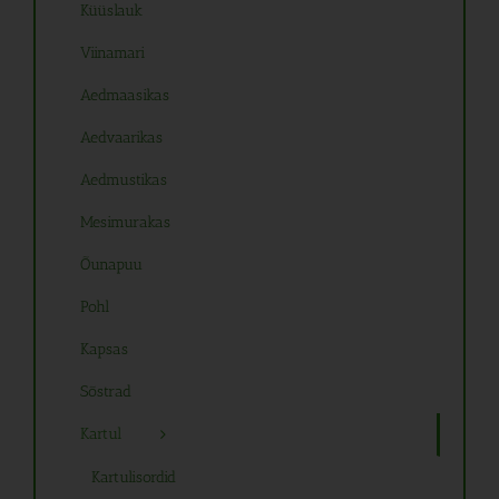
Küüslauk
Viinamari
Aedmaasikas
Aedvaarikas
Aedmustikas
Mesimurakas
Õunapuu
Pohl
Kapsas
Sõstrad
Kartul
Kartulisordid