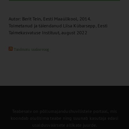
Autor: Berit Tein, Eesti Maaülikool, 2014.
Toimetanud ja täiendanud Liisa Kübarsepp, Eesti
Taimekasvatuse Instituut, august 2022
Tundmatu uudisevoog
Teabesalv on põllumajandushuvilistele portaal, mis
koondab olulisima teabe ning suunab kasutaja edasi
usaldusväärsete allikate juurde.