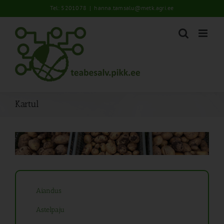
Skip
Tel: 5201078
|
hanna.tamsalu@metk.agri.ee
to
content
Kartul
Aiandus
Astelpaju