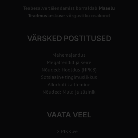
Teabesalve täiendamist korraldab
Maaelu
Teadmuskeskuse
võrgustiku osakond
VÄRSKED POSTITUSED
Mahemajandus
Megatrendid ja seire
Nõuded: Hooldus (HPK8)
Sotsiaalne tingimuslikkus
Alkoholi käitlemine
Nõuded: Muld ja süsinik
VAATA VEEL
PIKK.ee