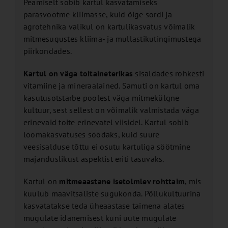
Peamiselt sobib kartul kasvatamiseks
parasvöötme kliimasse, kuid õige sordi ja
agrotehnika valikul on kartulikasvatus võimalik
mitmesugustes kliima- ja mullastikutingimustega
piirkondades.
Kartul on väga toitaineterikas
sisaldades rohkesti
vitamiine ja mineraalained. Samuti on kartul oma
kasutusotstarbe poolest väga mitmekülgne
kultuur, sest sellest on võimalik valmistada väga
erinevaid toite erinevatel viisidel. Kartul sobib
loomakasvatuses söödaks, kuid suure
veesisalduse tõttu ei osutu kartuliga söötmine
majanduslikust aspektist eriti tasuvaks.
Kartul on
mitmeaastane isetolmlev rohttaim
, mis
kuulub maavitsaliste sugukonda. Põllukultuurina
kasvatatakse teda üheaastase taimena alates
mugulate idanemisest kuni uute mugulate