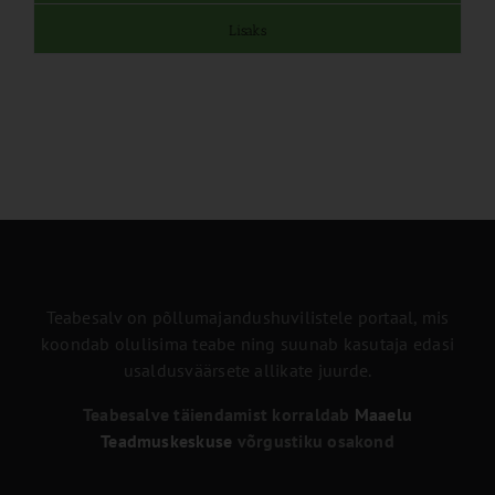
Lisaks
Teabesalv on põllumajandushuvilistele portaal, mis
koondab olulisima teabe ning suunab kasutaja edasi
usaldusväärsete allikate juurde.
Teabesalve täiendamist korraldab
Maaelu
Teadmuskeskuse
võrgustiku osakond