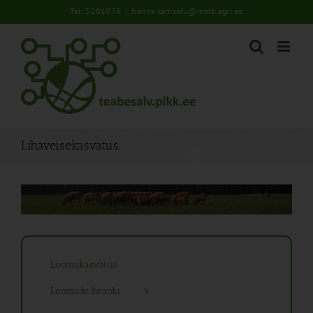
Skip
Tel: 5201078
|
hanna.tamsalu@metk.agri.ee
to
content
Lihaveisekasvatus
Loomakasvatus
Loomade heaolu