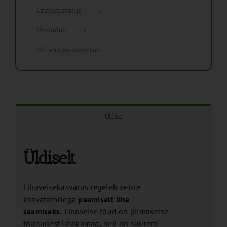
Linnukasvatus
Mesindus
Maheloomakasvatus
Üldine
Üldiselt
Lihaveisekasvatus tegeleb veiste
kasvatamisega
peamiselt liha
saamiseks.
Lihaveise tõud on piimaveise
tõugudest lihakamad, neil on suurem