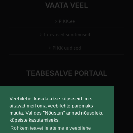
VAATA VEEL
PIKK.ee
Tulevased sündmused
PIKK uudised
TEABESALVE PORTAAL
info@pikk.ee
Veebilehel kasutatakse küpsiseid, mis
aitavad meil oma veebilehte paremaks
muuta. Valides "Nõustun" annad nõusoleku
Liitu uudiskirjaga!
küpsiste kasutamiseks.
Rohkem teavet leiate meie veebilehe