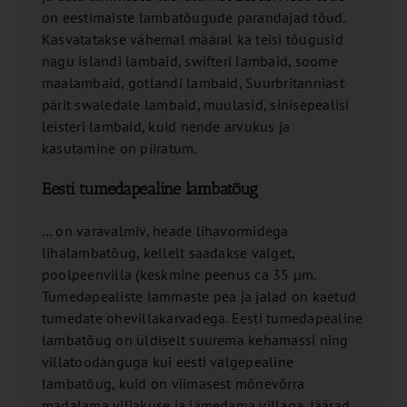
on eestimaiste lambatõugude parandajad tõud.
Kasvatatakse vähemal määral ka teisi tõugusid
nagu islandi lambaid, swifteri lambaid, soome
maalambaid, gotlandi lambaid, Suurbritanniast
pärit swaledale lambaid, muulasid, sinisepealisi
leisteri lambaid, kuid nende arvukus ja
kasutamine on piiratum.
Eesti tumedapealine lambatõug
… on varavalmiv, heade lihavormidega
lihalambatõug, kellelt saadakse valget,
poolpeenvilla (keskmine peenus ca 35 µm.
Tumedapealiste lammaste pea ja jalad on kaetud
tumedate ohevillakarvadega. Eesti tumedapealine
lambatõug on üldiselt suurema kehamassi ning
villatoodanguga kui eesti valgepealine
lambatõug, kuid on viimasest mõnevõrra
madalama viljakuse ja jämedama villaga. Jäärad