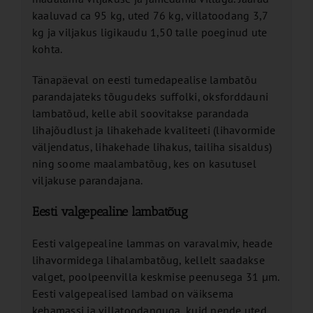
kaaluvad ca 95 kg, uted 76 kg, villatoodang 3,7
kg ja viljakus ligikaudu 1,50 talle poeginud ute
kohta.
Tänapäeval on eesti tumedapealise lambatõu
parandajateks tõugudeks suffolki, oksforddauni
lambatõud, kelle abil soovitakse parandada
lihajõudlust ja lihakehade kvaliteeti (lihavormide
väljendatus, lihakehade lihakus, tailiha sisaldus)
ning soome maalambatõug, kes on kasutusel
viljakuse parandajana.
Eesti valgepealine lambatõug
Eesti valgepealine lammas on varavalmiv, heade
lihavormidega lihalambatõug, kellelt saadakse
valget, poolpeenvilla keskmise peenusega 31 µm.
Eesti valgepealised lambad on väiksema
kehamassi ja villatoodanguga, kuid nende uted