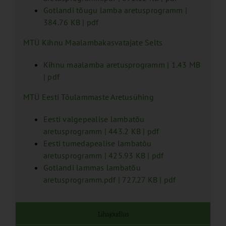
Gotlandi tõugu lamba aretusprogramm
|
384.76 KB | pdf
MTÜ Kihnu Maalambakasvatajate Selts
Kihnu maalamba aretusprogramm
| 1.43 MB
| pdf
MTÜ Eesti Tõulammaste Aretusühing
Eesti valgepealise lambatõu
aretusprogramm
| 443.2 KB | pdf
Eesti tumedapealise lambatõu
aretusprogramm
| 425.93 KB | pdf
Gotlandi lammas lambatõu
aretusprogramm.pdf
| 727.27 KB | pdf
Lihajõudlus