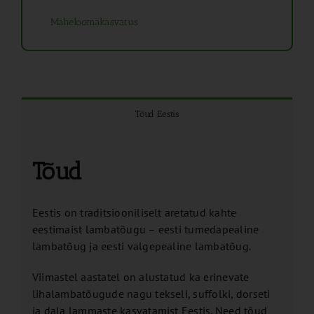
Maheloomakasvatus
Tõud Eestis
Tõud
Eestis on traditsiooniliselt aretatud kahte
eestimaist lambatõugu – eesti tumedapealine
lambatõug ja eesti valgepealine lambatõug.
Viimastel aastatel on alustatud ka erinevate
lihalambatõugude nagu tekseli, suffolki, dorseti
ja dala lammaste kasvatamist Eestis. Need tõud