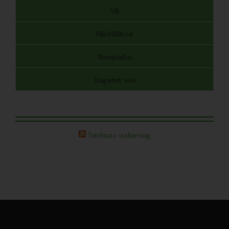
Vill
VillaVEEBruar
Piimajõudlus
Tõugudest veel
Tundmatu uudisevoog