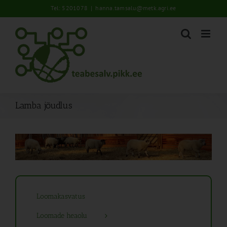
Skip
Tel: 5201078
|
hanna.tamsalu@metk.agri.ee
to
content
Lamba jõudlus
Loomakasvatus
Loomade heaolu