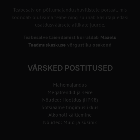
Teabesalv on põllumajandushuvilistele portaal, mis
koondab olulisima teabe ning suunab kasutaja edasi
usaldusväärsete allikate juurde.
Teabesalve täiendamist korraldab
Maaelu
Teadmuskeskuse
võrgustiku osakond
VÄRSKED POSTITUSED
Mahemajandus
Megatrendid ja seire
Nõuded: Hooldus (HPK8)
Sotsiaalne tingimuslikkus
Alkoholi käitlemine
Nõuded: Muld ja süsinik