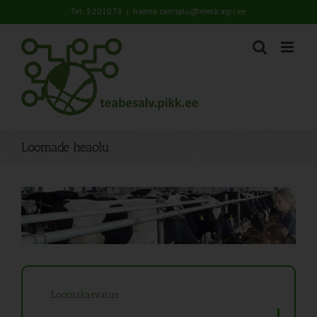
Skip
Tel: 5201078
|
hanna.tamsalu@metk.agri.ee
to
content
Loomade heaolu
Loomakasvatus