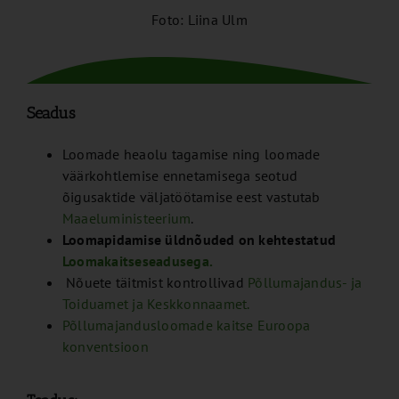
Foto: Liina Ulm
Seadus
Loomade heaolu tagamise ning loomade
väärkohtlemise ennetamisega seotud
õigusaktide väljatöötamise eest vastutab
Maaeluministeerium
.
Loomapidamise üldnõuded on kehtestatud
Loomakaitseseadusega.
Nõuete täitmist kontrollivad
Põllumajandus- ja
Toiduamet ja
Keskkonnaamet.
Põllumajandusloomade kaitse Euroopa
konventsioon