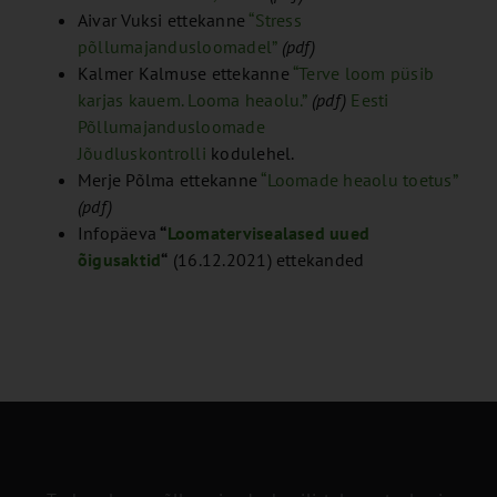
Aivar Vuksi ettekanne
“Stress
põllumajandusloomadel”
(pdf)
Kalmer Kalmuse ettekanne
“Terve loom püsib
karjas kauem. Looma heaolu.”
(pdf)
Eesti
Põllumajandusloomade
Jõudluskontrolli
kodulehel.
Merje Põlma ettekanne
“Loomade heaolu toetus”
(pdf)
Infopäeva
“
Loomatervisealased uued
õigusaktid
“
(16.12.2021) ettekanded