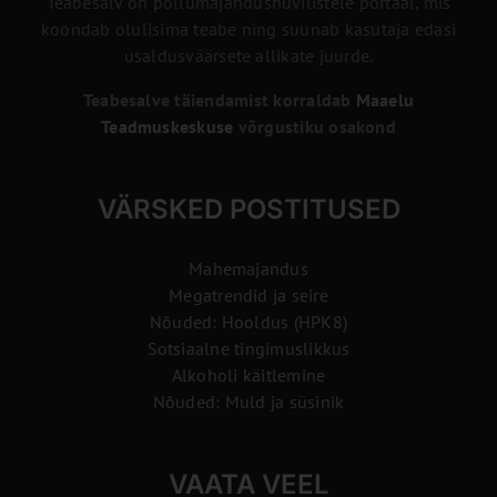
Teabesalv on põllumajandushuvilistele portaal, mis
koondab olulisima teabe ning suunab kasutaja edasi
usaldusväärsete allikate juurde.
Teabesalve täiendamist korraldab
Maaelu
Teadmuskeskuse
võrgustiku osakond
VÄRSKED POSTITUSED
Mahemajandus
Megatrendid ja seire
Nõuded: Hooldus (HPK8)
Sotsiaalne tingimuslikkus
Alkoholi käitlemine
Nõuded: Muld ja süsinik
VAATA VEEL