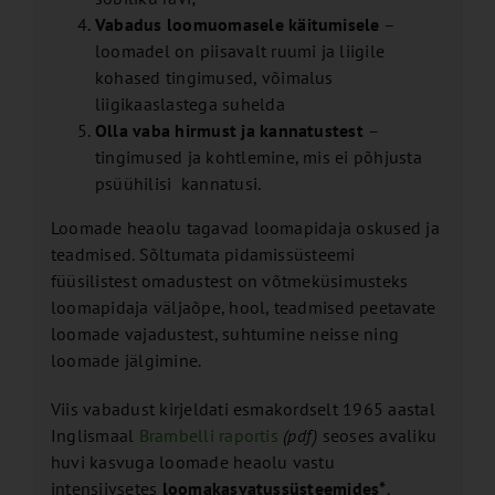
Vabadus loomuomasele käitumisele
–
loomadel on piisavalt ruumi ja liigile
kohased tingimused, võimalus
liigikaaslastega suhelda
Olla vaba hirmust ja kannatustest
–
tingimused ja kohtlemine, mis ei põhjusta
psüühilisi kannatusi.
Loomade heaolu tagavad loomapidaja oskused ja
teadmised. Sõltumata pidamissüsteemi
füüsilistest omadustest on võtmeküsimusteks
loomapidaja väljaõpe, hool, teadmised peetavate
loomade vajadustest, suhtumine neisse ning
loomade jälgimine.
Viis vabadust kirjeldati esmakordselt 1965 aastal
Inglismaal
Brambelli raportis
(pdf)
seoses avaliku
huvi kasvuga loomade heaolu vastu
intensiivsetes
loomakasvatussüsteemides*
.