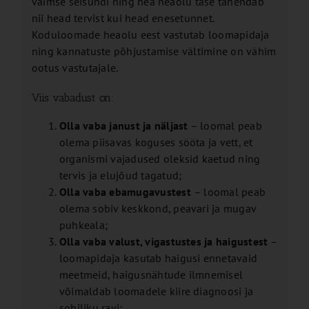
vaimse seisundi ning hea heaolu tase tähendab
nii head tervist kui head enesetunnet.
Koduloomade heaolu eest vastutab loomapidaja
ning kannatuste põhjustamise vältimine on vähim
ootus vastutajale.
Viis vabadust on:
Olla vaba janust ja näljast
– loomal peab
olema piisavas koguses sööta ja vett, et
organismi vajadused oleksid kaetud ning
tervis ja elujõud tagatud;
Olla vaba ebamugavustest
– loomal peab
olema sobiv keskkond, peavari ja mugav
puhkeala;
Olla vaba valust, vigastustes ja haigustest
–
loomapidaja kasutab haigusi ennetavaid
meetmeid, haigusnähtude ilmnemisel
võimaldab loomadele kiire diagnoosi ja
sobiliku ravi;