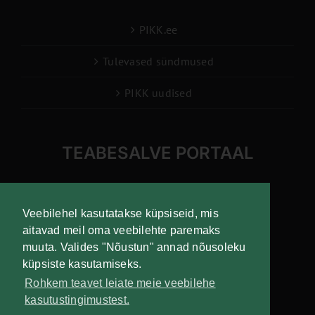
PIKK.ee
Tulevased sündmused
PIKK uudised
TEABESALVE PORTAAL
info@pikk.ee
Veebilehel kasutatakse küpsiseid, mis
aitavad meil oma veebilehte paremaks
muuta. Valides "Nõustun" annad nõusoleku
Liitu uudiskirjaga!
küpsiste kasutamiseks.
Rohkem teavet leiate meie veebilehe
kasutustingimustest.