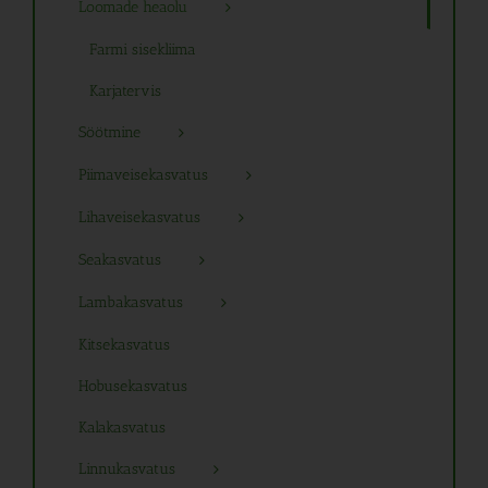
Loomade heaolu
Farmi sisekliima
Karjatervis
Söötmine
Piimaveisekasvatus
Lihaveisekasvatus
Seakasvatus
Lambakasvatus
Kitsekasvatus
Hobusekasvatus
Kalakasvatus
Linnukasvatus