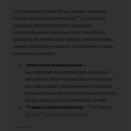
Viie vabaduse põhimõte on aluseks loomade
heaolu hindamissüsteemidele
**
ja seda saab
kasutada põllumajndusliku toodangu
kvaliteedikavade loomisel. Eesti Maaülikooli
koostöös on eestindatud näiteks piimalehmade
heaolu hindamise protokoll ja lihaveiste heaolu
hindamise protokoll.
’intensiivne loomakasvatus –
loomakasvatussüsteemid, mis kujunesid
välja peale Teist Maailmasõda. Intensiivset
loomakasvatust iseloomustavad loomade
pidamine väikesel pinnal siseruumides ning
kõrge toodang ühe tootmisühiku kohta
**heaolu hindamisüsteemid
–
The Welfare
®
Quality
Assessment Protocols
________