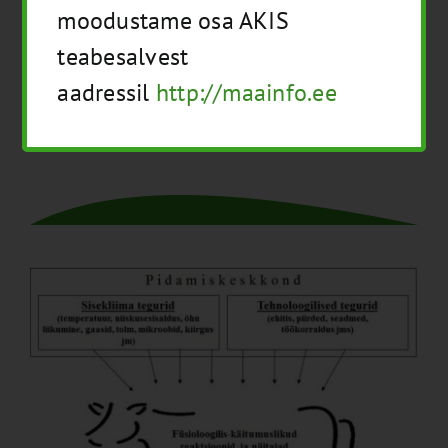
moodustame osa AKIS
teabesalvest
Pidamine ja heaolu
aadressil
http://maainfo.ee
Kirjandus