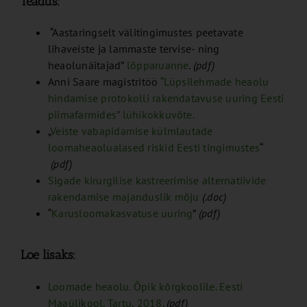
Teadus:
“Aastaringselt välitingimustes peetavate
lihaveiste ja lammaste tervise- ning
heaolunäitajad”
lõpparuanne
.
(pdf)
Anni Saare magistritöö
“Lüpsilehmade heaolu
hindamise protokolli rakendatavuse uuring Eesti
piimafarmides” lühikokkuvõte.
„
Veiste vabapidamise külmlautade
loomaheaolualased riskid Eesti tingimustes
“
(pdf)
Sigade
kirurgilise kastreerimise alternatiivide
rakendamise majanduslik mõju
(.doc)
“
Karusloomakasvatuse uuring
”
(pdf)
Loe lisaks:
Loomade heaolu. Õpik kõrgkoolile. Eesti
Maaülikool. Tartu, 2018.
(pdf)