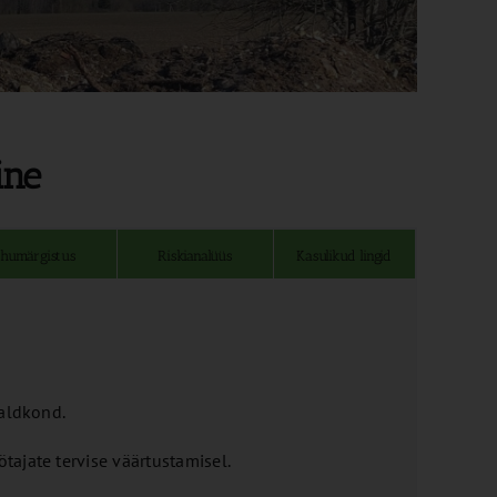
ine
humärgistus
Riskianalüüs
Kasulikud lingid
valdkond.
ajate tervise väärtustamisel.