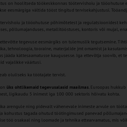
us on hoolitseda töökeskkonnas töötervishoiu ja tööohutuse ee
se eesmärgiga vältida tööst tingitud tervisekahjustusi. Tööan
ervishoiu ja tööohutuse põhimõtetest ja regulatsioonidest kehti
ses, põllumajanduses, metallitööstuses, kontoris või mujal, e
a ettevõtte tegevuse eesmärgiks on tulemuslik tegutsemine. Tih
ka, tehnoloogia, tooraine, materjalide jmt omamist ja kasutamist
 jääda kättesaamatusse kaugusesse. Iga ettevõtja soovib, et te
d vajalikke väärtusi.
eab oluliseks ka töötajate tervist.
 on
üks ohtlikemaid tegevusalasid maailmas
. Euroopas hukkub 
st, ligikaudu 5 inimest iga 100 000 sektoris hõivatu kohta.
ka arengule ning pidevalt vähenevale inimeste arvule on töötaj
ja kohustus tagada ohutud töötingimused panevad põllumajandu
lise töö osakaal ning loomade ja tehnika ettearvamatus, mis võ