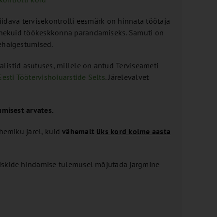
viidava tervisekontrolli eesmärk on hinnata töötaja
epanekuid töökeskkonna parandamiseks. Samuti on
sehaigestumised.
alistid asutuses, millele on antud Terviseameti
Eesti Töötervishoiuarstide Selts
. Järelevalvet
umisest arvates.
ahemiku järel, kuid
vähemalt
üks kord kolme aasta
 riskide hindamise tulemusel mõjutada järgmine