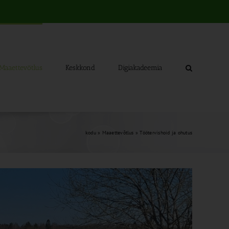
Maaettevõtlus
Keskkond
Digiakadeemia
kodu
»
Maaettevõtlus
»
Töötervishoid ja ohutus