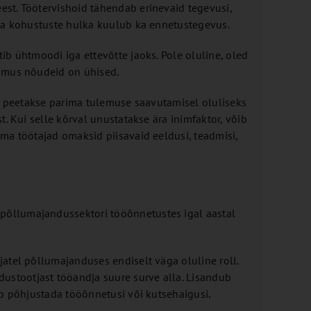
st. Töötervishoid tähendab erinevaid tegevusi,
dja kohustuste hulka kuulub ka ennetustegevus.
b ühtmoodi iga ettevõtte jaoks. Pole oluline, oled
namus nõudeid on ühised.
ti peetakse parima tulemuse saavutamisel oluliseks
. Kui selle kõrval unustatakse ära inimfaktor, võib
ma töötajad omaksid piisavaid eeldusi, teadmisi,
põllumajandussektori tööõnnetustes igal aastal
atel põllumajanduses endiselt väga oluline roll.
stootjast tööandja suure surve alla. Lisandub
ib põhjustada tööõnnetusi või kutsehaigusi
.