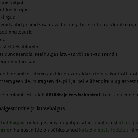
gnetväljad
ptiline kiirgus
 kiirgus
kemikaalid ja neid sisaldavad materjalid, sealhulgas kantserog
ised ohutegurid
töö
äsitsi teisaldamine
as sundasendis, sealhulgas istuvas või seisvas asendis
gur või töö laad.
de hindamise tulemustest tuleb korraldada tervisekontroll tööt
ntserogeenide, mutageenide, plii ja selle ühendite ning asbes
ide hindamisest tuleb
öötöötaja tervisekontroll
teostada enne ö
haigestumine ja kutsehaigus
otud haigus
on haigus, mis on põhjustatud tööalastest
ohutegur
gus
on haigus, mille on põhjustanud
kutsehaiguste loetelus
nim