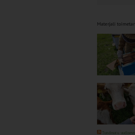
Materjali toimeta
Tundmatu uudisev