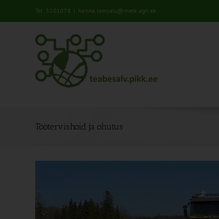
Skip
Tel: 5201078
|
hanna.tamsalu@metk.agri.ee
to
content
Töötervishoid ja ohutus