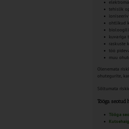
elektroma
tehislik o
ioniseeriv
ohtlikud 
bioloogil
kuvariga 
raskuste k
töö pidev
muu ohute
Olenemata riski
ohutegurite, ka
Sõltumata risk
Tööga seotud 
Tööga se
Kutsehai