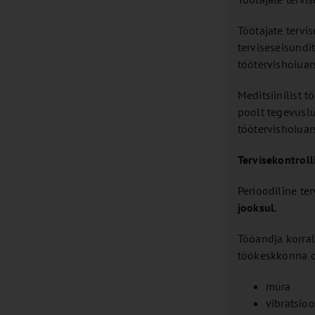
Töötajate tervi
terviseseisundi
töötervishoiuar
Meditsiinilist 
poolt tegevuslu
töötervishoiuar
Tervisekontroll
Perioodiline te
jooksul.
Tööandja korral
töökeskkonna o
müra
vibratsio