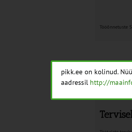
Tööõnnetuste St
Põhimõt
pikk.ee on kolinud. N
aadressil
http://maainf
Tervisekontroll
Tervise
Töötajate tervi