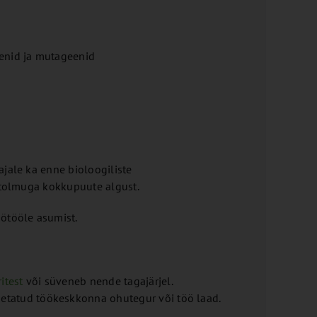
eenid ja mutageenid
ajale ka enne bioloogiliste
titolmuga kokkupuute algust.
ötööle asumist.
itest
või süveneb nende tagajärjel.
etatud töökeskkonna ohutegur või töö laad.