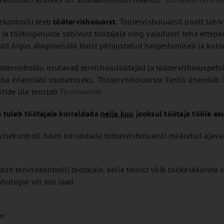
sekontrolli teeb
töötervishoiuarst.
Töötervishoiuarsti poolt läbi
t ja töötingimuste sobivust töötajale ning vajadusel teha ett
stil õigus diagnoosida tööst põhjustatud haigestumised ja kut
töötervishoidu osutavad tervishoiutöötajad ja töötervishoiuspetsi
ba eriarstiabi osutamiseks. Töötervishoiuarste Eestis ühendab
stide üle teostab
Terviseamet
i tuleb töötajale korraldada
nelja kuu
jooksul töötaja tööle as
rvisekontroll tuleb korraldada töötervishoiuarsti määratud ajav
dab tervisekontrolli töötajale, kelle tervist võib töökeskkonna
hutegur või töö laad:
on