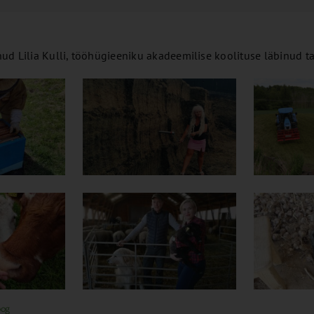
nud Lilia Kulli, tööhügieeniku akadeemilise koolituse läbinud 
oog