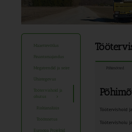
Töötervi
Maaettevõtlus
Finantsmajandus
Megatrendid ja seire
Põhimõtted
Ühistegevus
Põhimõ
Töötervishoid ja
ohutus
Riskianalüüs
Töötervishoid j
Tööõnnetus
Töötervishoiu j
Euroopa Projektid