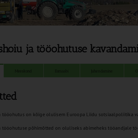
shoiu ja tööohutuse kavandam
Meeskond
Esmaabi
Juhendamine
O
tted
a tööohutus on kõige olulisem Euroopa Liidu sotsiaalpoliitika 
a tööohutuse põhimõtted on oluliseks abimeheks tööandjale tööt