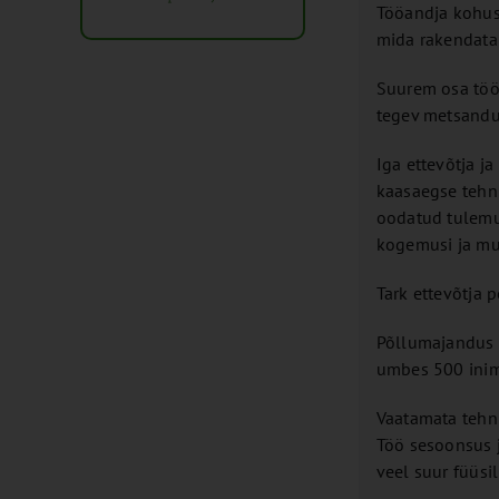
Tööandja kohust
mida rakendatak
Suurem osa tööt
tegev metsandu
Iga ettevõtja j
kaasaegse tehni
oodatud tulemus
kogemusi ja mui
Tark ettevõtja p
Põllumajandus
umbes 500 inime
Vaatamata tehni
Töö sesoonsus 
veel suur füüsi