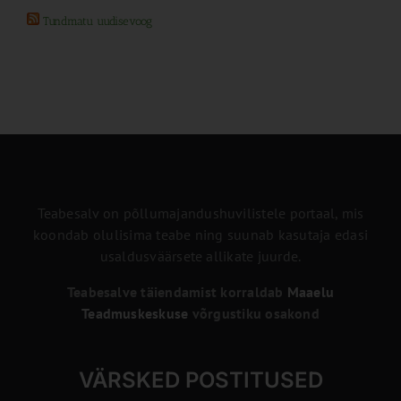
Tundmatu uudisevoog
Teabesalv on põllumajandushuvilistele portaal, mis
koondab olulisima teabe ning suunab kasutaja edasi
usaldusväärsete allikate juurde.
Teabesalve täiendamist korraldab
Maaelu
Teadmuskeskuse
võrgustiku osakond
VÄRSKED POSTITUSED