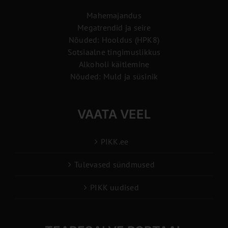
Mahemajandus
Megatrendid ja seire
Nõuded: Hooldus (HPK8)
Sotsiaalne tingimuslikkus
Alkoholi käitlemine
Nõuded: Muld ja süsinik
VAATA VEEL
PIKK.ee
Tulevased sündmused
PIKK uudised