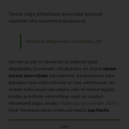
Taimse valgu põhiallikad, kaunviljad koguvad
maailmas üha suuremat populaarsust.
Põldherne integreeritud taimekaitse. pdf
Herned ja oad on tavalised ja tuttavad igale
aiapidajale, huvitavaks väljakutseks on olnud
vähem
tuntud kaunviljade
kasvatamine. Kaubanduses juba
pakutava laia valiku kõrvale on hea vahelduseks ise
endale toitu lauale kasvatada, sest nii teame täpselt,
kuidas ja milliste vahenditega saak on saadud.
Nõuandeid jagas selleks
Maablogis (november 2021)
Eesti Taimekasvatuse Instituudi teadur
Lea Narits
.
Lääts