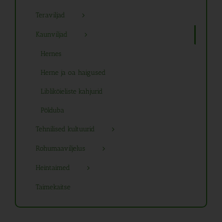
Teraviljad
Kaunviljad
Hernes
Herne ja oa haigused
Liblikõieliste kahjurid
Põlduba
Tehnilised kultuurid
Rohumaaviljelus
Heintaimed
Taimekaitse