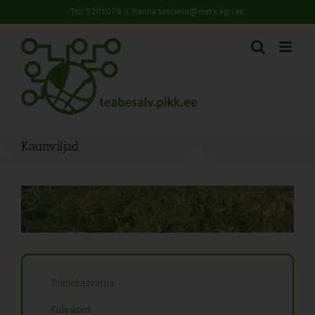
Skip
Tel: 5201078
|
hanna.tamsalu@metk.agri.ee
to
content
Kaunviljad
Taimekasvatus
Külvikord