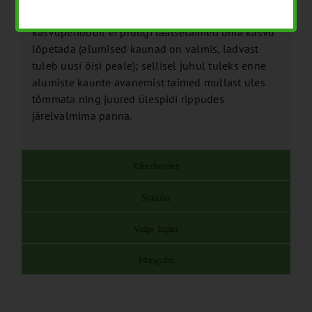
sordid paraku mitte. Vihmasel ja jahedal
kasvuperioodil ei pruugi läätsetaimed oma kasvu
lõpetada (alumised kaunad on valmis, ladvast
tuleb uusi õisi peale); sellisel juhul tuleks enne
alumiste kaunte avanemist taimed mullast üles
tõmmata ning juured ülespidi rippudes
järelvalmima panna.
Kikerhernes
Sojauba
Valge lupiin
Munguba