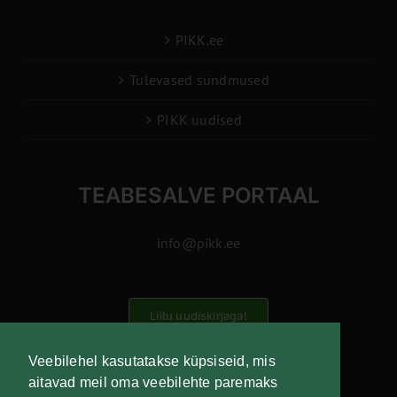
PIKK.ee
Tulevased sündmused
PIKK uudised
TEABESALVE PORTAAL
info@pikk.ee
Liitu uudiskirjaga!
Veebilehel kasutatakse küpsiseid, mis
aitavad meil oma veebilehte paremaks