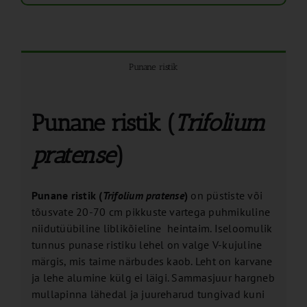
Punane ristik
Punane ristik (
Trifolium
pratense
)
Punane ristik (
Trifolium pratense
)
on püstiste või
tõusvate 20-70 cm pikkuste vartega puhmikuline
niidutüübiline liblikõieline heintaim. Iseloomulik
tunnus punase ristiku lehel on valge V-kujuline
märgis, mis taime närbudes kaob. Leht on karvane
ja lehe alumine külg ei läigi. Sammasjuur hargneb
mullapinna lähedal ja juureharud tungivad kuni