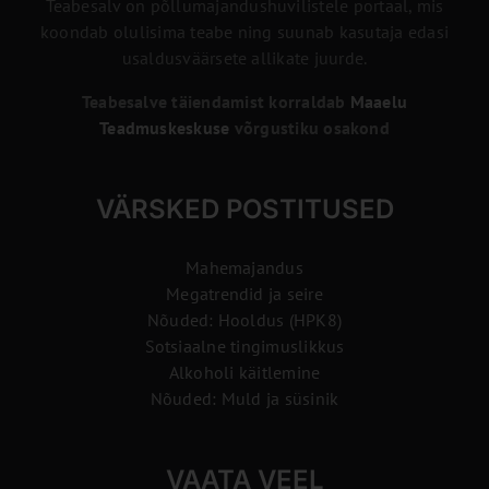
Teabesalv on põllumajandushuvilistele portaal, mis
koondab olulisima teabe ning suunab kasutaja edasi
usaldusväärsete allikate juurde.
Teabesalve täiendamist korraldab
Maaelu
Teadmuskeskuse
võrgustiku osakond
VÄRSKED POSTITUSED
Mahemajandus
Megatrendid ja seire
Nõuded: Hooldus (HPK8)
Sotsiaalne tingimuslikkus
Alkoholi käitlemine
Nõuded: Muld ja süsinik
VAATA VEEL