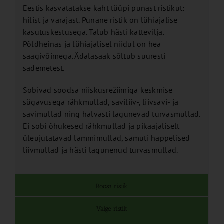
Eestis kasvatatakse kaht tüüpi punast ristikut:
hilist ja varajast. Punane ristik on lühiajalise
kasutuskestusega. Talub hästi kattevilja.
Põldheinas ja lühiajalisel niidul on hea
saagivõimega. Ädalasaak sõltub suuresti
sademetest.
Sobivad soodsa niiskusrežiimiga keskmise
sügavusega rähkmullad, saviliiv-, liivsavi- ja
savimullad ning halvasti lagunevad turvasmullad.
Ei sobi õhukesed rähkmullad ja pikaajaliselt
üleujutatavad lammimullad, samuti happelised
liivmullad ja hästi lagunenud turvasmullad.
Roosa ristik
Valge ristik