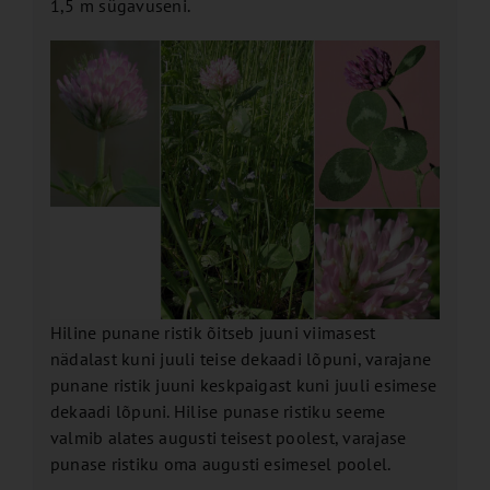
1,5 m sügavuseni.
Hiline punane ristik õitseb juuni viimasest
nädalast kuni juuli teise dekaadi lõpuni, varajane
punane ristik juuni keskpaigast kuni juuli esimese
dekaadi lõpuni. Hilise punase ristiku seeme
valmib alates augusti teisest poolest, varajase
punase ristiku oma augusti esimesel poolel.