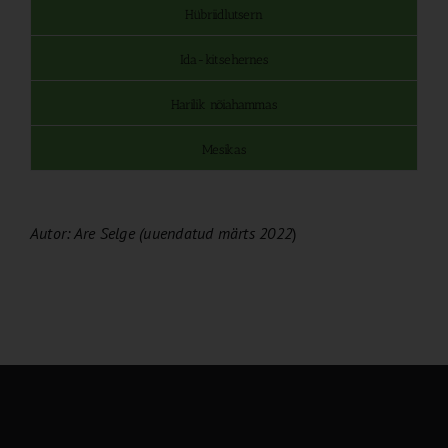
Hübriidlutsern
Ida-kitsehernes
Harilik nõiahammas
Mesikas
Autor: Are Selge (uuendatud märts 2022
)