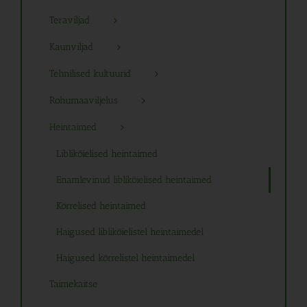
Teraviljad
Kaunviljad
Tehnilised kultuurid
Rohumaaviljelus
Heintaimed
Liblikõielised heintaimed
Enamlevinud liblikõielised heintaimed
Kõrrelised heintaimed
Haigused liblikõielistel heintaimedel
Haigused kõrrelistel heintaimedel
Taimekaitse