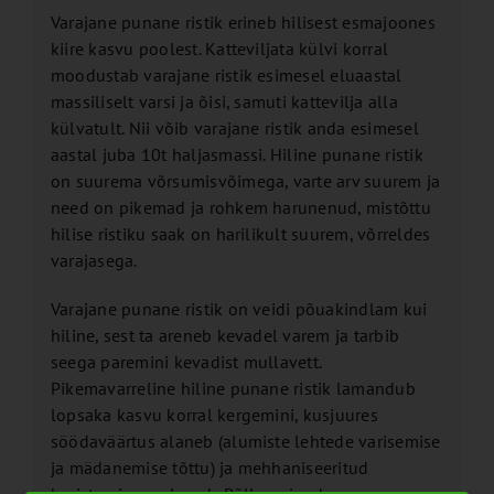
Varajane punane ristik erineb hilisest esmajoones
kiire kasvu poolest. Katteviljata külvi korral
moodustab varajane ristik esimesel eluaastal
massiliselt varsi ja õisi, samuti kattevilja alla
külvatult. Nii võib varajane ristik anda esimesel
aastal juba 10t haljasmassi. Hiline punane ristik
on suurema võrsumisvõimega, varte arv suurem ja
need on pikemad ja rohkem harunenud, mistõttu
hilise ristiku saak on harilikult suurem, võrreldes
varajasega.
Varajane punane ristik on veidi põuakindlam kui
hiline, sest ta areneb kevadel varem ja tarbib
seega paremini kevadist mullavett.
Pikemavarreline hiline punane ristik lamandub
lopsaka kasvu korral kergemini, kusjuures
söödaväärtus alaneb (alumiste lehtede varisemise
ja mädanemise tõttu) ja mehhaniseeritud
koristamine raskeneb. Põllumajanduses