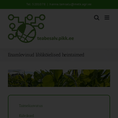
Skip
Tel: 5201078
|
hanna.tamsalu@metk.agri.ee
to
content
Enamlevinud liblikõielised heintaimed
Taimekasvatus
Külvikord