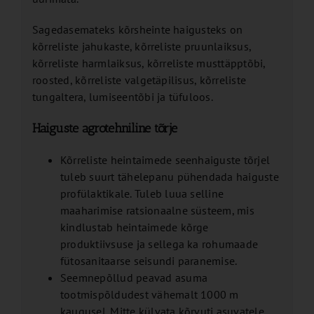
Sagedasemateks kõrsheinte haigusteks on
kõrreliste jahukaste, kõrreliste pruunlaiksus,
kõrreliste harmlaiksus, kõrreliste musttäpptõbi,
roosted, kõrreliste valgetäpilisus, kõrreliste
tungaltera, lumiseentõbi ja tüfuloos.
Haiguste agrotehniline tõrje
Kõrreliste heintaimede seenhaiguste tõrjel
tuleb suurt tähelepanu pühendada haiguste
profülaktikale. Tuleb luua selline
maaharimise ratsionaalne süsteem, mis
kindlustab heintaimede kõrge
produktiivsuse ja sellega ka rohumaade
fütosanitaarse seisundi paranemise.
Seemnepõllud peavad asuma
tootmispõldudest vähemalt 1000 m
kaugusel. Mitte külvata kõrvuti asuvatele