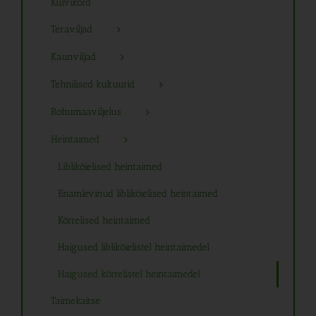
Külvikord
Teraviljad
Kaunviljad
Tehnilised kultuurid
Rohumaaviljelus
Heintaimed
Liblikõielised heintaimed
Enamlevinud liblikõielised heintaimed
Kõrrelised heintaimed
Haigused liblikõielistel heintaimedel
Haigused kõrrelistel heintaimedel
Taimekaitse