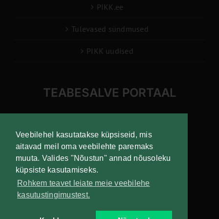
PIKK.ee
Tulevased sündmused
PIKK uudised
TEABESALVE PORTAAL
info@pikk.ee
Veebilehel kasutatakse küpsiseid, mis
aitavad meil oma veebilehte paremaks
muuta. Valides "Nõustun" annad nõusoleku
Liitu uudiskirjaga!
küpsiste kasutamiseks.
Rohkem teavet leiate meie veebilehe
kasutustingimustest.