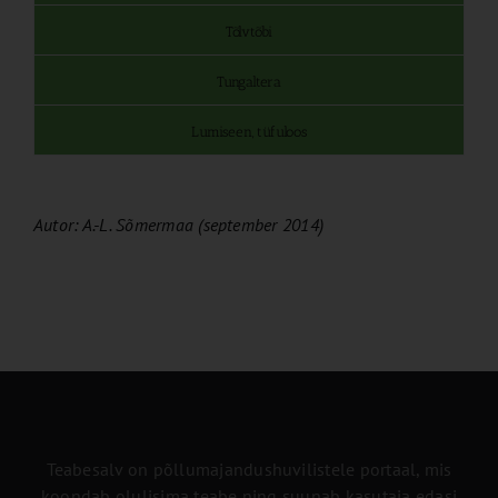
Tõlvtõbi
Tungaltera
Lumiseen, tüfuloos
Autor: A.-L. Sõmermaa (september 2014)
Teabesalv on põllumajandushuvilistele portaal, mis
koondab olulisima teabe ning suunab kasutaja edasi