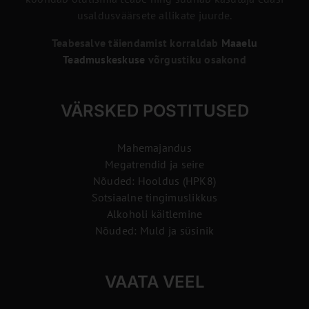
usaldusväärsete allikate juurde.
Teabesalve täiendamist korraldab
Maaelu
Teadmuskeskuse
võrgustiku osakond
VÄRSKED POSTITUSED
Mahemajandus
Megatrendid ja seire
Nõuded: Hooldus (HPK8)
Sotsiaalne tingimuslikkus
Alkoholi käitlemine
Nõuded: Muld ja süsinik
VAATA VEEL