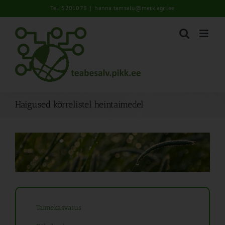
Skip
Tel: 5201078
|
hanna.tamsalu@metk.agri.ee
to
content
Haigused kõrrelistel heintaimedel
Taimekasvatus