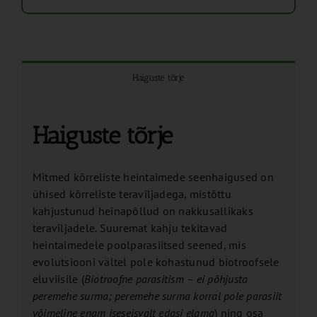
Haiguste tõrje
Haiguste tõrje
Mitmed kõrreliste heintaimede seenhaigused on
ühised kõrreliste teraviljadega, mistõttu
kahjustunud heinapõllud on nakkusallikaks
teraviljadele. Suuremat kahju tekitavad
heintaimedele poolparasiitsed seened, mis
evolutsiooni vältel pole kohastunud biotroofsele
eluviisile (
Biotroofne parasitism – ei põhjusta
peremehe surma; peremehe surma korral pole parasiit
võimeline enam iseseisvalt edasi elama
) ning osa