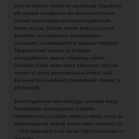
oma elutsüklist veedavad saproobina (
Saprotroof
ehk saproob on organism, kes saab oma toitained
osmoosi (osmotroofia) teel surnud orgaanilisest
ainest
) mullas. Selliste seente hulka kuuluvad
kõrreliste pruunlaiksuse, musttäpptõve,
lumiseene, juuremädanike jt. haiguste tekitajad.
Täisparasiitsed seened on kõikides
arengujärkudes seotud taimedega, nende
levimine sõltub taime eluea pikkusest; sellised
seened ei surma peremeestaime kiiresti, vaid
kurnavad teda aeglaselt (heintaimede roosted ja
jahukasted).
Eesti tingimustes tekivad kõige suuremat kahju
heintaimede seenhaigused, ületades
mitmekordselt putukate tekitatud kahju; viirus- ja
bakterhaigused võiksid moodustada arvuliselt 15
– 20% haigustest, kuid nende liigiline koosseis on
uurimata.