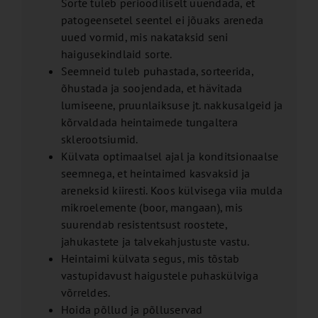
Sorte tuleb perioodiliselt uuendada, et
patogeensetel seentel ei jõuaks areneda
uued vormid, mis nakataksid seni
haigusekindlaid sorte.
Seemneid tuleb puhastada, sorteerida,
õhustada ja soojendada, et hävitada
lumiseene, pruunlaiksuse jt. nakkusalgeid ja
kõrvaldada heintaimede tungaltera
sklerootsiumid.
Külvata optimaalsel ajal ja konditsionaalse
seemnega, et heintaimed kasvaksid ja
areneksid kiiresti. Koos külvisega viia mulda
mikroelemente (boor, mangaan), mis
suurendab resistentsust roostete,
jahukastete ja talvekahjustuste vastu.
Heintaimi külvata segus, mis tõstab
vastupidavust haigustele puhaskülviga
võrreldes.
Hoida põllud ja põlluservad