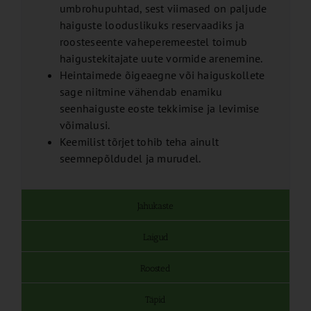
umbrohupuhtad, sest viimased on paljude
haiguste looduslikuks reservaadiks ja
roosteseente vaheperemeestel toimub
haigustekitajate uute vormide arenemine.
Heintaimede õigeaegne või haiguskollete
sage niitmine vähendab enamiku
seenhaiguste eoste tekkimise ja levimise
võimalusi.
Keemilist tõrjet tohib teha ainult
seemnepõldudel ja murudel.
Jahukaste
Laigud
Roosted
Täpid