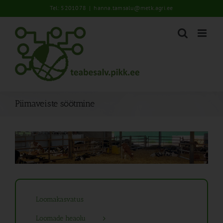
Skip
Tel: 5201078
|
hanna.tamsalu@metk.agri.ee
to
content
Piimaveiste söötmine
Loomakasvatus
Loomade heaolu