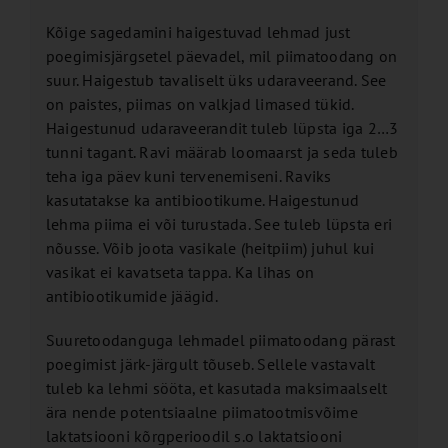
Kõige sagedamini haigestuvad lehmad just
poegimisjärgsetel päevadel, mil piimatoodang on
suur. Haigestub tavaliselt üks udaraveerand. See
on paistes, piimas on valkjad limased tükid.
Haigestunud udaraveerandit tuleb lüpsta iga 2…3
tunni tagant. Ravi määrab loomaarst ja seda tuleb
teha iga päev kuni tervenemiseni. Raviks
kasutatakse ka antibiootikume. Haigestunud
lehma piima ei või turustada. See tuleb lüpsta eri
nõusse. Võib joota vasikale (heitpiim) juhul kui
vasikat ei kavatseta tappa. Ka lihas on
antibiootikumide jäägid.
Suuretoodanguga lehmadel piimatoodang pärast
poegimist järk-järgult tõuseb. Sellele vastavalt
tuleb ka lehmi sööta, et kasutada maksimaalselt
ära nende potentsiaalne piimatootmisvõime
laktatsiooni kõrgperioodil s.o laktatsiooni