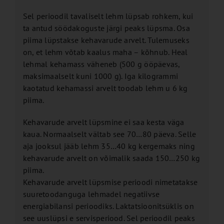
Sel perioodil tavaliselt lehm lüpsab rohkem, kui
ta antud söödakoguste järgi peaks lüpsma. Osa
piima lüpstakse kehavarude arvelt. Tulemuseks
on, et lehm võtab kaalus maha – kõhnub. Heal
lehmal kehamass väheneb (500 g ööpäevas,
maksimaalselt kuni 1000 g). Iga kilogrammi
kaotatud kehamassi arvelt toodab lehm u 6 kg
piima.
Kehavarude arvelt lüpsmine ei saa kesta väga
kaua. Normaalselt vältab see 70…80 päeva. Selle
aja jooksul jääb lehm 35…40 kg kergemaks ning
kehavarude arvelt on võimalik saada 150…250 kg
piima.
Kehavarude arvelt lüpsmise perioodi nimetatakse
suuretoodanguga lehmadel negatiivse
energiabilansi perioodiks. Laktatsioonitsüklis on
see uuslüpsi e servisperiood. Sel perioodil peaks