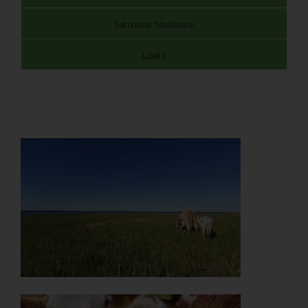
Toitumuse hindamine
Lisaks