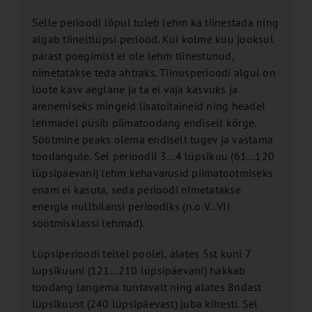
Selle perioodi lõpul tuleb lehm ka tiinestada ning
algab tiineltlüpsi periood. Kui kolme kuu jooksul
pärast poegimist ei ole lehm tiinestunud,
nimetatakse teda ahtraks. Tiinusperioodi algul on
loote kasv aeglane ja ta ei vaja kasvuks ja
arenemiseks mingeid lisatoitaineid ning headel
lehmadel püsib piimatoodang endiselt kõrge.
Söötmine peaks olema endiselt tugev ja vastama
toodangule. Sel perioodil 3…4 lüpsikuu (61…120
lüpsipäevani) lehm kehavarusid piimatootmiseks
enam ei kasuta, seda perioodi nimetatakse
energia nullbilansi perioodiks (n.o V…VII
söötmisklassi lehmad).
Lüpsiperioodi teisel poolel, alates 5st kuni 7
lüpsikuuni (121…210 lüpsipäevani) hakkab
toodang langema tuntavalt ning alates 8ndast
lüpsikuust (240 lüpsipäevast) juba kiiresti. Sel