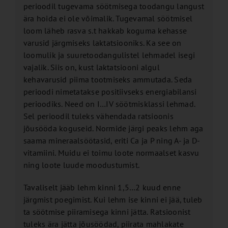
perioodil tugevama söötmisega toodangu langust
ära hoida ei ole võimalik. Tugevamal söötmisel
loom läheb rasva s.t hakkab koguma kehasse
varusid järgmiseks laktatsiooniks. Ka see on
loomulik ja suuretoodangulistel lehmadel isegi
vajalik. Siis on, kust laktatsiooni algul
kehavarusid piima tootmiseks ammutada. Seda
perioodi nimetatakse positiivseks energiabilansi
perioodiks. Need on I…IV söötmisklassi lehmad.
Sel perioodil tuleks vähendada ratsioonis
jõusööda koguseid. Normide järgi peaks lehm aga
saama mineraalsöötasid, eriti Ca ja P ning A- ja D-
vitamiini. Muidu ei toimu loote normaalset kasvu
ning loote luude moodustumist.
Tavaliselt jääb lehm kinni 1,5…2 kuud enne
järgmist poegimist. Kui lehm ise kinni ei jää, tuleb
ta söötmise piiramisega kinni jätta. Ratsioonist
tuleks ära jätta jõusöödad, piirata mahlakate