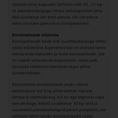
söötade (silo) koguseid. Selliselt võib 10…15 kg-
se päevatoodanguga lehma nädalaga kinni jätta.
Alul lüpstakse üks kord päevas, siis üle päeva,
edasi üle kahe päeva kuni kinnijäämiseni.
Kinnislehmade söötmine
Kinnisperioodil tuleb eriti suuretoodanguga lehmi
sööta mõnevõrra tugevamini kui on otseselt tarvis
lehma enda elatuseks ja loote kasvatamiseks. See
on vajalik kehavarude kogumiseks, mida saab
kasutada laktatsiooniperioodi algul piima
sünteesimiseks.
Kinnislehma söödaratsioon peaks olema
samasugune kui 8 kg piima päevas lüpsval
lehmal (I söötmisklass), kui on aga tegemist väga
hea lehmaga, kellelt loodetakse 30 kg-seid ja
suuremaid päevatoodanguid pärast poegimist, siis
selliseid lehmi tuleks kinnisperioodil sööta