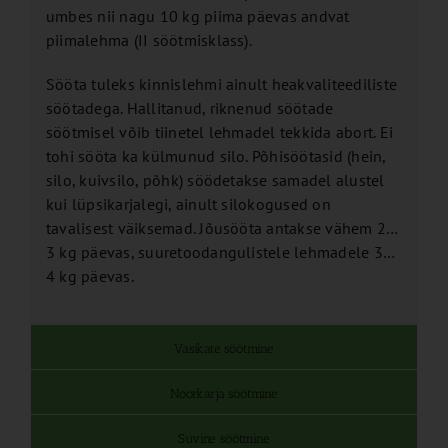
umbes nii nagu 10 kg piima päevas andvat
piimalehma (II söötmisklass).
Sööta tuleks kinnislehmi ainult heakvaliteediliste
söötadega. Hallitanud, riknenud söötade
söötmisel võib tiinetel lehmadel tekkida abort. Ei
tohi sööta ka külmunud silo. Põhisöötasid (hein,
silo, kuivsilo, põhk) söödetakse samadel alustel
kui lüpsikarjalegi, ainult silokogused on
tavalisest väiksemad. Jõusööta antakse vähem 2…
3 kg päevas, suuretoodangulistele lehmadele 3…
4 kg päevas.
Vasikate söötmine
Noorkarja söötmine
Suvine söötmine