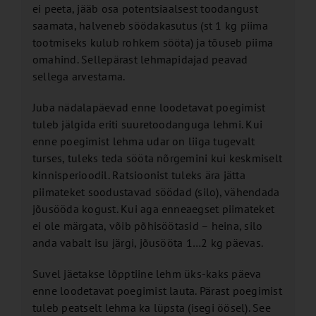
ei peeta, jääb osa potentsiaalsest toodangust
saamata, halveneb söödakasutus (st 1 kg piima
tootmiseks kulub rohkem sööta) ja tõuseb piima
omahind. Sellepärast lehmapidajad peavad
sellega arvestama.
Juba nädalapäevad enne loodetavat poegimist
tuleb jälgida eriti suuretoodanguga lehmi. Kui
enne poegimist lehma udar on liiga tugevalt
turses, tuleks teda sööta nõrgemini kui keskmiselt
kinnisperioodil. Ratsioonist tuleks ära jätta
piimateket soodustavad söödad (silo), vähendada
jõusööda kogust. Kui aga enneaegset piimateket
ei ole märgata, võib põhisöötasid – heina, silo
anda vabalt isu järgi, jõusööta 1…2 kg päevas.
Suvel jäetakse lõpptiine lehm üks-kaks päeva
enne loodetavat poegimist lauta. Pärast poegimist
tuleb peatselt lehma ka lüpsta (isegi öösel). See