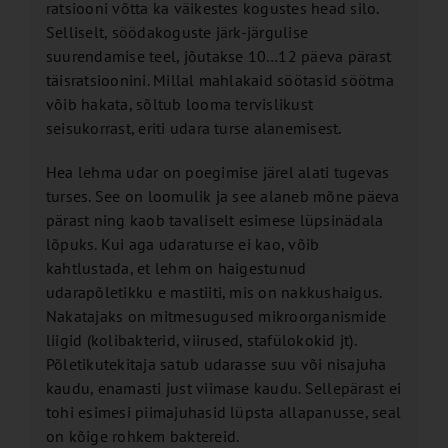
ratsiooni võtta ka väikestes kogustes head silo.
Selliselt, söödakoguste järk-järgulise
suurendamise teel, jõutakse 10…12 päeva pärast
täisratsioonini. Millal mahlakaid söötasid söötma
võib hakata, sõltub looma tervislikust
seisukorrast, eriti udara turse alanemisest.
Hea lehma udar on poegimise järel alati tugevas
turses. See on loomulik ja see alaneb mõne päeva
pärast ning kaob tavaliselt esimese lüpsinädala
lõpuks. Kui aga udaraturse ei kao, võib
kahtlustada, et lehm on haigestunud
udarapõletikku e mastiiti, mis on nakkushaigus.
Nakatajaks on mitmesugused mikroorganismide
liigid (kolibakterid, viirused, stafülokokid jt).
Põletikutekitaja satub udarasse suu või nisajuha
kaudu, enamasti just viimase kaudu. Sellepärast ei
tohi esimesi piimajuhasid lüpsta allapanusse, seal
on kõige rohkem baktereid.