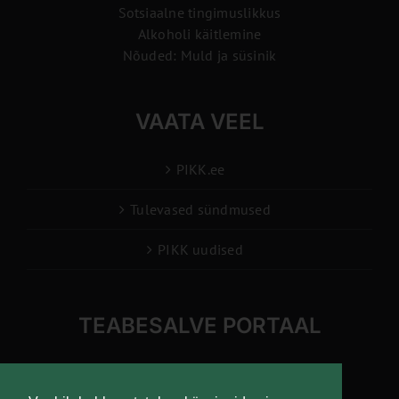
Sotsiaalne tingimuslikkus
Alkoholi käitlemine
Nõuded: Muld ja süsinik
VAATA VEEL
PIKK.ee
Tulevased sündmused
PIKK uudised
TEABESALVE PORTAAL
info@pikk.ee