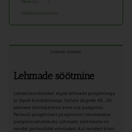
Mesindus
Maheloomakasvatus
Lehmade söötmine
Lehmade söötmine
Laktatsioonitsükkel algab lehmade poegimisega
ja lõpeb kinnijätmisega. Sellele järgneb 40…60
päevane kinnisperiood enne uut poegimist.
Perioodi poegimisest poegimiseni nimetatakse
poegimisvahemikuks. Lehmade söötmisele on
nendel perioodidel erinõuded. Kui nendest kinni