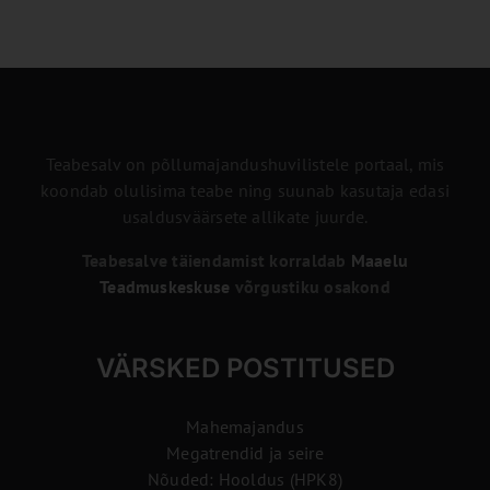
Teabesalv on põllumajandushuvilistele portaal, mis
koondab olulisima teabe ning suunab kasutaja edasi
usaldusväärsete allikate juurde.
Teabesalve täiendamist korraldab
Maaelu
Teadmuskeskuse
võrgustiku osakond
VÄRSKED POSTITUSED
Mahemajandus
Megatrendid ja seire
Nõuded: Hooldus (HPK8)