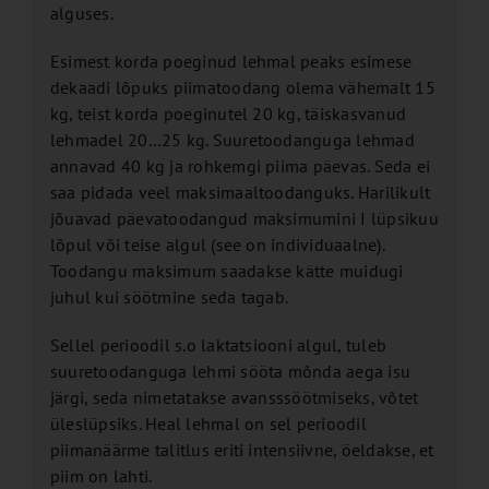
alguses.
Esimest korda poeginud lehmal peaks esimese
dekaadi lõpuks piimatoodang olema vähemalt 15
kg, teist korda poeginutel 20 kg, täiskasvanud
lehmadel 20…25 kg. Suuretoodanguga lehmad
annavad 40 kg ja rohkemgi piima päevas. Seda ei
saa pidada veel maksimaaltoodanguks. Harilikult
jõuavad päevatoodangud maksimumini I lüpsikuu
lõpul või teise algul (see on individuaalne).
Toodangu maksimum saadakse kätte muidugi
juhul kui söötmine seda tagab.
Sellel perioodil s.o laktatsiooni algul, tuleb
suuretoodanguga lehmi sööta mõnda aega isu
järgi, seda nimetatakse avansssöötmiseks, võtet
üleslüpsiks. Heal lehmal on sel perioodil
piimanäärme talitlus eriti intensiivne, öeldakse, et
piim on lahti.