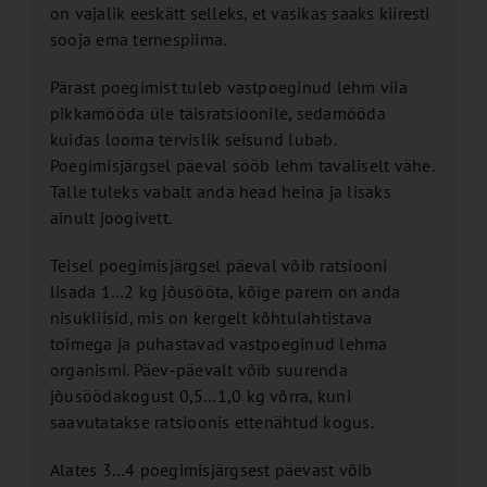
on vajalik eeskätt selleks, et vasikas saaks kiiresti
sooja ema ternespiima.
Pärast poegimist tuleb vastpoeginud lehm viia
pikkamööda üle täisratsioonile, sedamööda
kuidas looma tervislik seisund lubab.
Poegimisjärgsel päeval sööb lehm tavaliselt vähe.
Talle tuleks vabalt anda head heina ja lisaks
ainult joogivett.
Teisel poegimisjärgsel päeval võib ratsiooni
lisada 1…2 kg jõusööta, kõige parem on anda
nisukliisid, mis on kergelt kõhtulahtistava
toimega ja puhastavad vastpoeginud lehma
organismi. Päev-päevalt võib suurenda
jõusöödakogust 0,5…1,0 kg võrra, kuni
saavutatakse ratsioonis ettenähtud kogus.
Alates 3…4 poegimisjärgsest päevast võib