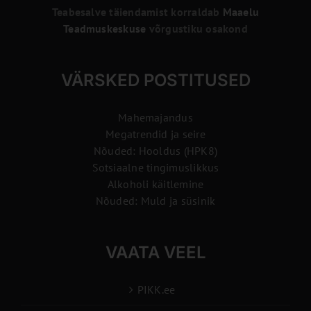
Teabesalve täiendamist korraldab
Maaelu
Teadmuskeskuse
võrgustiku osakond
VÄRSKED POSTITUSED
Mahemajandus
Megatrendid ja seire
Nõuded: Hooldus (HPK8)
Sotsiaalne tingimuslikkus
Alkoholi käitlemine
Nõuded: Muld ja süsinik
VAATA VEEL
PIKK.ee