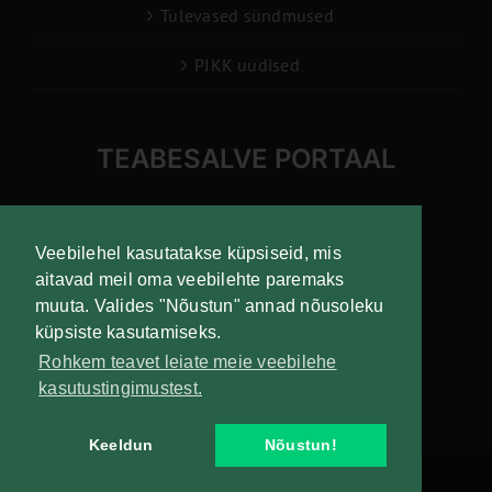
Tulevased sündmused
PIKK uudised
TEABESALVE PORTAAL
info@pikk.ee
Veebilehel kasutatakse küpsiseid, mis
aitavad meil oma veebilehte paremaks
muuta. Valides "Nõustun" annad nõusoleku
Liitu uudiskirjaga!
küpsiste kasutamiseks.
Rohkem teavet leiate meie veebilehe
kasutustingimustest.
Keeldun
Nõustun!
Copyright
Maaelu Teadmuskeskus | All Rights Reserved