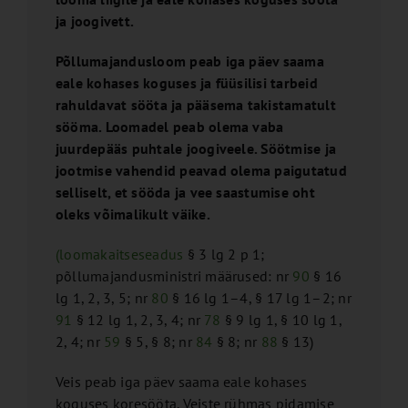
ja joogivett.
Põllumajandusloom peab iga päev saama
eale kohases koguses ja füüsilisi tarbeid
rahuldavat sööta ja pääsema takistamatult
sööma. Loomadel peab olema vaba
juurdepääs puhtale joogiveele. Söötmise ja
jootmise vahendid peavad olema paigutatud
selliselt, et sööda ja vee saastumise oht
oleks võimalikult väike.
(loomakaitseseadus
§ 3 lg 2 p 1;
põllumajandusministri määrused: nr
90
§ 16
lg 1, 2, 3, 5; nr
80
§ 16 lg 1–4, § 17 lg 1–2; nr
91
§ 12 lg 1, 2, 3, 4; nr
78
§ 9 lg 1, § 10 lg 1,
2, 4; nr
59
§ 5, § 8; nr
84
§ 8; nr
88
§ 13)
Veis peab iga päev saama eale kohases
koguses koresööta. Veiste rühmas pidamise