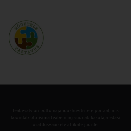
Teabesalv on põllumajandushuvilistele portaal, mis
koondab olulisima teabe ning suunab kasutaja edasi
usaldusväärsete allikate juurde.