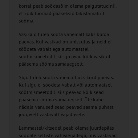
korral peab söödasõim olema paigutatud nii,
et kõik loomad pääseksid takistamatult
sööma.
Vasikaid tuleb sööta vähemalt kaks korda
päevas. Kui vasikad on ühissulus ja neid ei
söödeta vabalt ega automaatsel
söötmismeetodil, siis peavad kõik vasikad
pääsema sööma samaaegselt.
Sigu tuleb sööta vähemalt üks kord päevas.
Kui sigu ei söödeta vabalt või automaatsel
söötmismeetodil, siis peavad kõik sead
pääsema sööma samaaegselt. Üle kahe
nädala vanused sead peavad saama puhast
joogivett vastavalt vajadusele.
Lammastel/kitsedel peab olema juurdepääs
söödale selliste vaheaegadega, mis vastavad