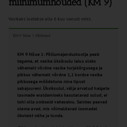
miinimumnõuded (KM 9)
Vasikaks loetakse alla 6 kuu vanust veist.
KM 9 Nõue 1: Mõõtmed
KM 9 Nõue 1: Põllumajandustootja peab
tagama, et vasika üksiksulu laius oleks
vähemalt võrdne vasika turjakõrgusega ja
pikkus vähemalt võrdne 1,1 kordse vasika
pikkusega mõõdetuna nina tipust
sabajuureni. Üksiksulul, välja arvatud haigete
loomade eraldamiseks kasutatavad sulud, ei
tohi olla umbseid vaheseinu. Seintes peavad
olema avad, mis võimaldavad loomadel
üksteist näha ja tunda.