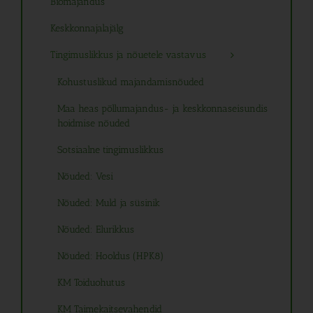
Biomajandus
Keskkonnajalajälg
Tingimuslikkus ja nõuetele vastavus
Kohustuslikud majandamisnõuded
Maa heas põllumajandus- ja keskkonnaseisundis
hoidmise nõuded
Sotsiaalne tingimuslikkus
Nõuded: Vesi
Nõuded: Muld ja süsinik
Nõuded: Elurikkus
Nõuded: Hooldus (HPK8)
KM Toiduohutus
KM Taimekaitsevahendid