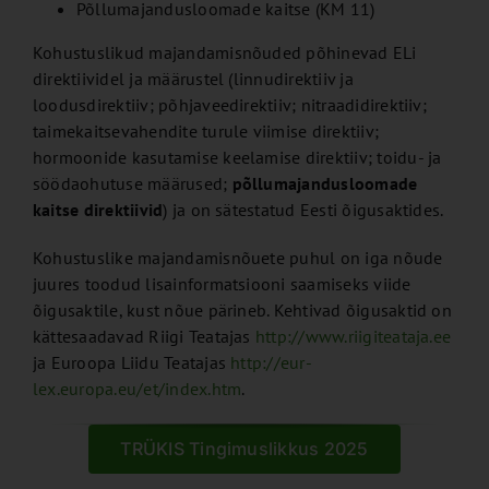
Põllumajandusloomade kaitse (KM 11)
Kohustuslikud majandamisnõuded põhinevad ELi
direktiividel ja määrustel (linnudirektiiv ja
loodusdirektiiv; põhjaveedirektiiv; nitraadidirektiiv;
taimekaitsevahendite turule viimise direktiiv;
hormoonide kasutamise keelamise direktiiv; toidu- ja
söödaohutuse määrused;
põllumajandusloomade
kaitse direktiivid
) ja on sätestatud Eesti õigusaktides.
Kohustuslike majandamisnõuete puhul on iga nõude
juures toodud lisainformatsiooni saamiseks viide
õigusaktile, kust nõue pärineb. Kehtivad õigusaktid on
kättesaadavad Riigi Teatajas
http://www.riigiteataja.ee
ja Euroopa Liidu Teatajas
http://eur-
lex.europa.eu/et/index.htm
.
TRÜKIS Tingimuslikkus 2025