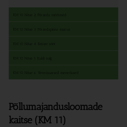
KM 10 Nõue 2: Põranda mõõtmed
KM 10 Nõue 3: Põrandapinna suurus
KM 10 Nõue 4: Emiste sööt
KM 10 Nõue 5: Kuldi sulg
KM 10 Nõue 6: Veterinaarsed menetlused
Põllumajandusloomade
kaitse (KM 11)