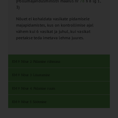
(Põllumajandusministri määrus nr
78
§ 8 lg 1,
3)
Nõuet ei kohaldata vasikate pidamisele
majapidamistes, kus on kontrollimise ajal
vähem kui 6 vasikat ja juhul, kui vasikat
peetakse teda imetava lehma juures.
KM 9 Nõue 2: Pidamine rühmana
KM 9 Nõue 3: Lõastamine
KM 9 Nõue 4: Pidamise ruum
KM 9 Nõue 5: Söötmine