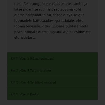
tema füsioloogilistele vajadustele. Lamba ja
kitse pidamise ruumis peab söötmiskoht
olema paigaldatud nii, et see oleks kõigile
loomadele kättesaadav ega kujutaks ohtu
looma tervisele. Pidev ligipääs puhtale veele
peab loomale olema tagatud alates esimesest
elunädalast.
KM 11 Nõue 2: Pidamistingimused
KM 11 Nõue 3: Tervis ja heaolu
KM 13 Nõue 4: Tehnilised seadmed
KM 11 Nõue 5: Keelud