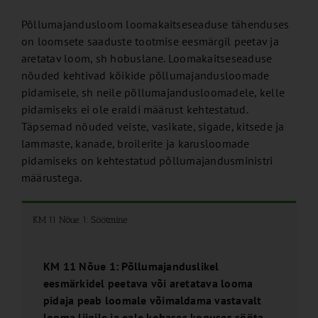
Põllumajandusloom loomakaitseseaduse tähenduses
on loomsete saaduste tootmise eesmärgil peetav ja
aretatav loom, sh hobuslane. Loomakaitseseaduse
nõuded kehtivad kõikide põllumajandusloomade
pidamisele, sh neile põllumajandusloomadele, kelle
pidamiseks ei ole eraldi määrust kehtestatud.
Täpsemad nõuded veiste, vasikate, sigade, kitsede ja
lammaste, kanade, broilerite ja karusloomade
pidamiseks on kehtestatud põllumajandusministri
määrustega.
KM 11 Nõue 1: Söötmine
KM 11 Nõue 1: Põllumajanduslikel
eesmärkidel peetava või aretatava looma
pidaja peab loomale võimaldama vastavalt
looma liigile ja eale kohases koguses sööta