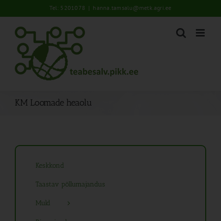
Skip
Tel: 5201078
|
hanna.tamsalu@metk.agri.ee
to
content
KM Loomade heaolu
Keskkond
Taastav põllumajandus
Muld