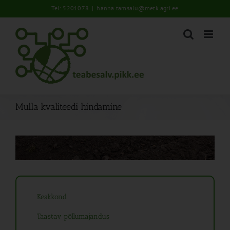
Skip
Tel: 5201078
|
hanna.tamsalu@metk.agri.ee
to
content
Mulla kvaliteedi hindamine
Keskkond
Taastav põllumajandus