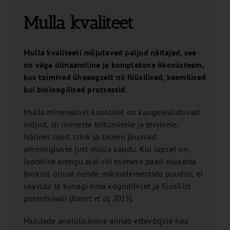
Mulla kvaliteet
Mulla kvaliteeti mõjutavad paljud näitajad, see
on väga dünaamiline ja kompleksne ökosüsteem,
kus toimivad üheaegselt nii füüsilised, keemilised
kui bioloogilised protsessid.
Mulla mineraalsel koostisel on kaugeleulatuvad
mõjud, sh inimeste toitumisele ja tervisele.
Näiteks raud, tsink ja seleen jõuavad
aineringlusse just mulla kaudu. Kui lapsel on
lootelise arengu ajal või esimese paari eluaasta
jooksul olnud nende mikroelementide puudus, ei
saavuta ta kunagi oma kognitiivset ja füüsilist
potentsiaali (
Barret et al, 2015
).
Muldade analüüsimine annab ettevõtjale hea