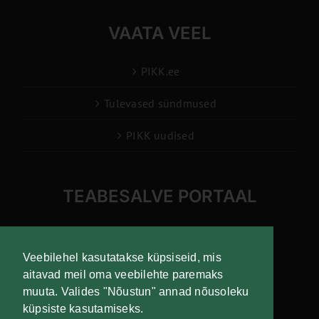
VAATA VEEL
PIKK.ee
Tulevased sündmused
PIKK uudised
TEABESALVE PORTAAL
info@pikk.ee
Veebilehel kasutatakse küpsiseid, mis
aitavad meil oma veebilehte paremaks
muuta. Valides "Nõustun" annad nõusoleku
Liitu uudiskirjaga!
küpsiste kasutamiseks.