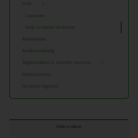
Muld
Lupjamine
Mulla kvaliteedi hindamine
Biomajandus
Keskkonnajalajälg
Tingimuslikkus ja nõuetele vastavus
Mahemajandus
Huvitavat lugemist
Mulla kvaliteet