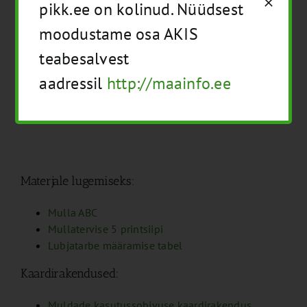
pikk.ee on kolinud. Nüüdsest
Kaitse
moodustame osa AKIS
Seire
teabesalvest
aadressil
http://maainfo.ee
Kuidas seirata?
Viited
Materjale lugemiseks:
Mulla ABC
Mullatervise 5 printsiipi
Lubjatarbe määramise tabel
Kaardirakendused:
Muldade kasutussobivuse kaardirakendus