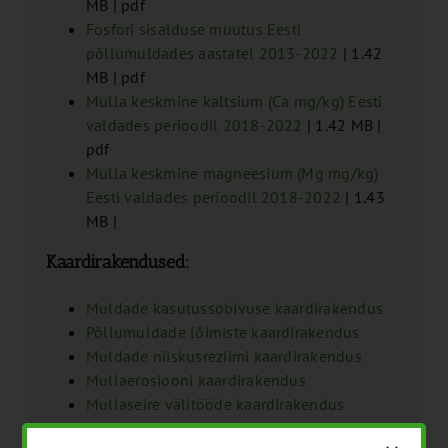
MB | pdf
Fosfori sisalduse muutus Eesti
põllumuldades aastatel 2013-2022
| 1.42
MB | pdf
Mulla keskmine kaltsium (Ca mg/kg) Eesti
valdades perioodil 2018-2022
| 1.42 MB |
pdf
Mulla keskmine magneesium (Mg mg/kg)
Eesti valdades perioodil 2018-2022
| 1.43
MB |
Kaardirakendused:
Muldade kasutussobivuse kaardirakendus
Põllumuldade lõimiste kaardirakendus
Muldade niiskusreziimi kaardirakendus
Mullaerosiooni kaardirakendus
Mullaseire välitööde kaardirakendus