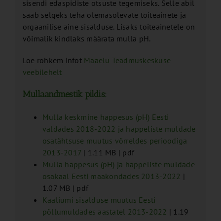
sisendi edaspidiste otsuste tegemiseks. Selle abil
saab selgeks teha olemasolevate toiteainete ja
orgaanilise aine sisalduse. Lisaks toiteainetele on
võimalik kindlaks määrata mulla pH.
Loe rohkem infot
Maaelu Teadmuskeskuse
veebilehelt
Mullaandmestik pildis:
Mulla keskmine happesus (pH) Eesti
valdades 2018-2022 ja happeliste muldade
osatähtsuse muutus võrreldes perioodiga
2013-2017
| 1.11 MB | pdf
Mulla happesus (pH) ja happeliste muldade
osakaal Eesti maakondades 2013-2022
|
1.07 MB | pdf
Kaaliumi sisalduse muutus Eesti
põllumuldades aastatel 2013-2022
| 1.19