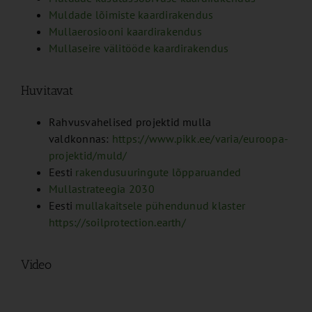
Muldade lõimiste kaardirakendus
Mullaerosiooni kaardirakendus
Mullaseire välitööde kaardirakendus
Huvitavat
Rahvusvahelised projektid mulla
valdkonnas:
https://www.pikk.ee/varia/euroopa-
projektid/muld/
Eesti
rakendusuuringute lõpparuanded
Mullastrateegia 2030
Eesti
mullakaitsele pühendunud klaster
https://soilprotection.earth/
Video