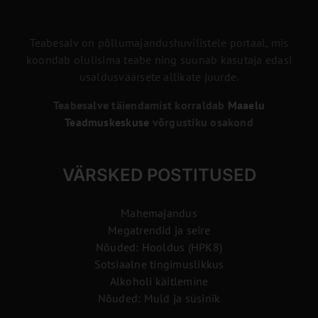
Teabesalv on põllumajandushuvilistele portaal, mis
koondab olulisima teabe ning suunab kasutaja edasi
usaldusväärsete allikate juurde.
Teabesalve täiendamist korraldab
Maaelu
Teadmuskeskuse
võrgustiku osakond
VÄRSKED POSTITUSED
Mahemajandus
Megatrendid ja seire
Nõuded: Hooldus (HPK8)
Sotsiaalne tingimuslikkus
Alkoholi käitlemine
Nõuded: Muld ja süsinik