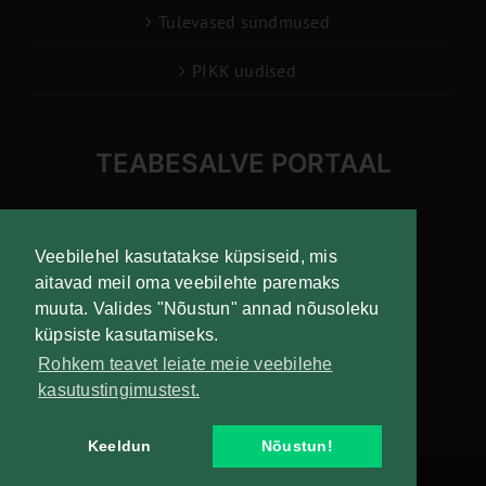
Tulevased sündmused
PIKK uudised
TEABESALVE PORTAAL
info@pikk.ee
Veebilehel kasutatakse küpsiseid, mis
aitavad meil oma veebilehte paremaks
muuta. Valides "Nõustun" annad nõusoleku
Liitu uudiskirjaga!
küpsiste kasutamiseks.
Rohkem teavet leiate meie veebilehe
kasutustingimustest.
Keeldun
Nõustun!