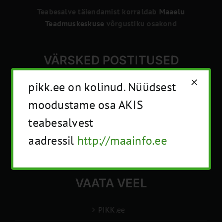
Teabesalve täiendamist korraldab
Maaelu
Teadmuskeskuse
võrgustiku osakond
VÄRSKED POSTITUSED
pikk.ee on kolinud. Nüüdsest
Mahemajandus
Megatrendid ja seire
moodustame osa AKIS
Nõuded: Hooldus (HPK8)
teabesalvest
Sotsiaalne tingimuslikkus
Alkoholi käitlemine
aadressil
http://maainfo.ee
Nõuded: Muld ja süsinik
VAATA VEEL
PIKK.ee