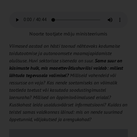
Noorte tootjate mõju ministeeriumis
Viimased aastad on hästi toonud nähtavaks kodumaise
toidutootmise ja autonoomsete maamajapidamiste
olulisuse. Huvi sektorisse siseneda on suur.
Sama suur on
küsimuste hulk, mis maaettevõtlushuvilisi valdab: millest
lähtuda tegevusala valimisel?
Milliseid vahendeid või
ressursse on vaja? Kas nende soetamiseks on võimalik
taotleda toetust või kasutada soodustingimustel
laenuraha? Millised on õppimisvõimalused erialal?
Kustkohast leida usaldusväärset informatsiooni? Kuidas on
teistel samas valdkonnas läinud: mis on nende suurimad
õppetunnid, väljakutsed ja arengukohad?