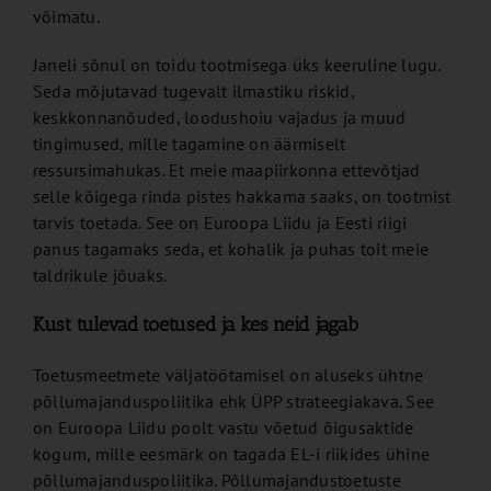
võimatu.
Janeli sõnul on toidu tootmisega üks keeruline lugu.
Seda mõjutavad tugevalt ilmastiku riskid,
keskkonnanõuded, loodushoiu vajadus ja muud
tingimused, mille tagamine on äärmiselt
ressursimahukas. Et meie maapiirkonna ettevõtjad
selle kõigega rinda pistes hakkama saaks, on tootmist
tarvis toetada. See on Euroopa Liidu ja Eesti riigi
panus tagamaks seda, et kohalik ja puhas toit meie
taldrikule jõuaks.
Kust tulevad toetused ja kes neid jagab
Toetusmeetmete väljatöötamisel on aluseks ühtne
põllumajanduspoliitika ehk ÜPP strateegiakava. See
on Euroopa Liidu poolt vastu võetud õigusaktide
kogum, mille eesmärk on tagada EL-i riikides ühine
põllumajanduspoliitika. Põllumajandustoetuste