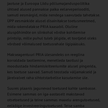
jaotuse ja Euroopa Liidu põllumajanduspoliitika
ühtsed alused pannakse paika eelarveperiooditi,
samuti eesmärgid, mida nendega saavutada tahetakse.
ÜPP eesmärkide alusel disainitakse toetusmeetmed,
mida rakendatakse PRIA kaasabil. Oluline
aluspõhimõte on siinkohal võrdse kohtlemise
printsiip, mille puhul tuleb jälgida, et tootjatel oleks
võrdsed võimalused toetusrahale ligipääsuks.
Makseagentuuri PRIA ülesandeks on reeglina
korraldada taotlemine, menetleda taotlusi ja
moodustada hindamiskriteeriumite alusel pingerida,
kes toetuse saavad. Samuti teostada väljamakseid ja
järelvalvet raha sihtotstarbelise kasutamise üle.
Suures plaanis jagunevad toetused kahte sambasse.
Esimene sammas on iga-aastaselt makstavad
otsetoetused ja teine sammas maaelu arengutoetused,
eelkõige investreeringutoetused. Teise samba