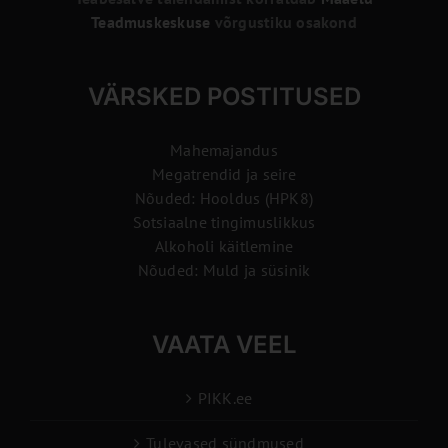
Teadmuskeskuse
võrgustiku osakond
VÄRSKED POSTITUSED
Mahemajandus
Megatrendid ja seire
Nõuded: Hooldus (HPK8)
Sotsiaalne tingimuslikkus
Alkoholi käitlemine
Nõuded: Muld ja süsinik
VAATA VEEL
PIKK.ee
Tulevased sündmused