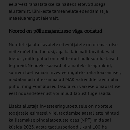
eelarvest rahastatakse ka näiteks ettevõtlusega
alustamist, lühikeste tarneahelate edendamist ja
maaeluarengut laiemalt.
Noored on põllumajandusse väga oodatud
Noortele ja alustavatele ettevõtjatele on olemas otse
neile mõeldud toetusi, aga ka laiemalt tarvitatavaid
toetusi, mille puhul on neil teatud hulk soodustavaid
tegureid. Nendeks saavad olla näiteks lisapunktid,
suurem toetusmäär investeeringuteks raha kaasamisel,
madalamad intressimäärad MAK vahendite laenuraha
puhul ning võimalused tasuta või väikese omaosaluse
eest nõuandeteenust või muud taolist tuge saada.
Lisaks alustaja investeeringutoetusele on noortele
tootjatele esimesel viiel taotlemise aastal ette nähtud
ka lisamakse pindalatoetuste osas (NPT), mida sai
küsida 2023. aasta taotlusperioodil kuni 100 ha