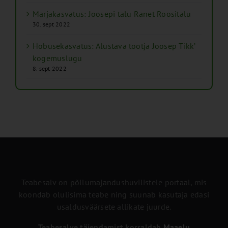
Marjakasvatus: Joosepi talu Ranet Roositalu
30. sept 2022
Hobusekasvatus: Alustava tootja Joosep Tikk’
kogemuslugu
8. sept 2022
Teabesalv on põllumajandushuvilistele portaal, mis
koondab olulisima teabe ning suunab kasutaja edasi
usaldusväärsete allikate juurde.
Teabesalve täiendamist korraldab
Maaelu