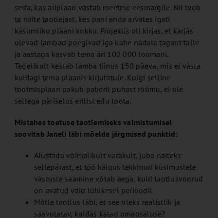
seda, kas äriplaan vastab meetme eesmärgile. Nii toob
ta näite taotlejast, kes pani enda arvates igati
kasumliku plaani kokku. Projektis oli kirjas, et karjas
olevad lambad poegivad iga kahe nädala tagant talle
ja aastaga kasvab tema äri 100 000 loomani.
Tegelikult kestab lamba tiinus 150 päeva, mis ei vasta
kuidagi tema plaanis kirjutatule. Kuigi selline
tootmisplaan pakub paberil puhast rõõmu, ei ole
sellega päriselus erilist edu loota.
Mistahes toetuse taotlemiseks valmistumisel
soovitab Janeli läbi mõelda järgmised punktid:
Alustada võimalikult varakult, juba näiteks
sellepärast, et töö käigus tekkinud küsimustele
vastuste saamine võtab aega, kuid taotlusvoorud
on avatud vaid lühikesel perioodil
Mõtle taotlus läbi, et see oleks realistlik ja
saavutatav, kuidas katad omaosaluse?