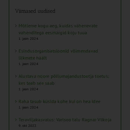
Viimased uudised
Mõtleme kogu aeg, kuidas vähenevate
vahenditega eesmärgid koju tuua
1. jaan 2024
Esindusorganisatsioonid võimendavad
liikmete häält
1. jaan 2024
Alustava noore põllumajandustootja toetus:
kes teab see saab
1. jaan 2024
Raha tasub küsida kohe kui on hea idee
1. jaan 2024
Teraviljakasvatus: Varisoo talu Ragnar Viikoja
9. okt 2022