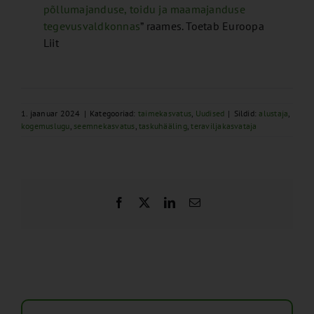
põllumajanduse, toidu ja maamajanduse
tegevusvaldkonnas
” raames. Toetab Euroopa
Liit
1. jaanuar 2024
|
Kategooriad:
taimekasvatus
,
Uudised
|
Sildid:
alustaja
,
kogemuslugu
,
seemnekasvatus
,
taskuhääling
,
teraviljakasvataja
Facebook
X
LinkedIn
Email