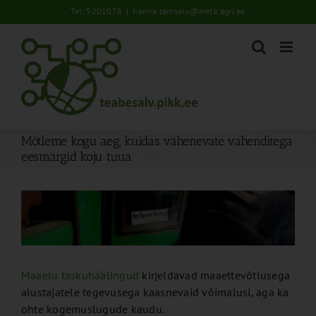
Skip
Tel: 5201078
|
hanna.tamsalu@metk.agri.ee
to
content
Mõtleme kogu aeg, kuidas vähenevate vahenditega
eesmärgid koju tuua
View
Larger
Image
Maaelu taskuhäälingud
kirjeldavad maaettevõtlusega
alustajatele tegevusega kaasnevaid võimalusi, aga ka
ohte kogemuslugude kaudu.