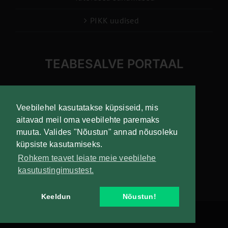
PIKK uudised
TEABESALVE PORTAAL
info@pikk.ee
Veebilehel kasutatakse küpsiseid, mis
aitavad meil oma veebilehte paremaks
muuta. Valides "Nõustun" annad nõusoleku
Liitu uudiskirjaga!
küpsiste kasutamiseks.
Rohkem teavet leiate meie veebilehe
kasutustingimustest.
Keeldun
Nõustun!
Copyright
Maaelu Teadmuskeskus | All Rights Reserved