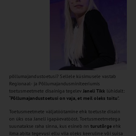
põllumajandustoetusi? Sellele küsimusele vastab
Regionaal- ja Põllumajandusminiteeriumis
toetusmeetmete disainiga tegelev
Janeli Tikk
lühidalt:
“
Põllumajandustoetusi on vaja, et meil oleks toitu
”.
Toetusmeetmete väljatöötamine ehk toetuste disain
on üks osa Janeli igapäevatööst. Toetusmeetmetega
suunatakse raha sinna, kus esineb nn
turutõrge
ehk
ilma abita tegevusi ellu viia oleks keeruline või suisa