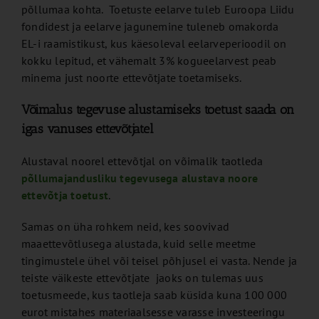
põllumaa kohta. Toetuste eelarve tuleb Euroopa Liidu
fondidest ja eelarve jagunemine tuleneb omakorda
EL-i raamistikust, kus käesoleval eelarveperioodil on
kokku lepitud, et vähemalt 3% kogueelarvest peab
minema just noorte ettevõtjate toetamiseks.
Võimalus tegevuse alustamiseks toetust saada on
igas vanuses ettevõtjatel
Alustaval noorel ettevõtjal on võimalik taotleda
põllumajandusliku tegevusega alustava noore
ettevõtja toetust
.
Samas on üha rohkem neid, kes soovivad
maaettevõtlusega alustada, kuid selle meetme
tingimustele ühel või teisel põhjusel ei vasta. Nende ja
teiste väikeste ettevõtjate jaoks on tulemas uus
toetusmeede, kus taotleja saab küsida kuna 100 000
eurot mistahes materiaalsesse varasse investeeringu