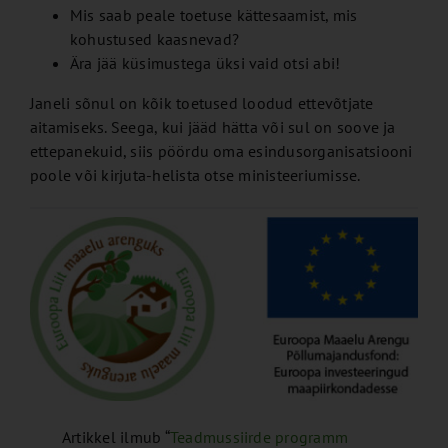
Mis saab peale toetuse kättesaamist, mis
kohustused kaasnevad?
Ära jää küsimustega üksi vaid otsi abi!
Janeli sõnul on kõik toetused loodud ettevõtjate
aitamiseks. Seega, kui jääd hätta või sul on soove ja
ettepanekuid, siis pöördu oma esindusorganisatsiooni
poole või kirjuta-helista otse ministeeriumisse.
Artikkel ilmub “
Teadmussiirde programm