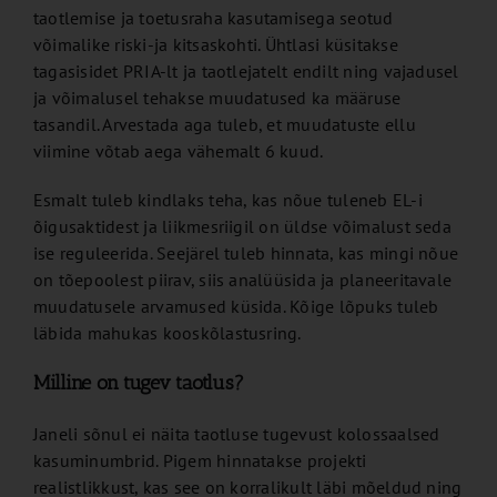
taotlemise ja toetusraha kasutamisega seotud
võimalike riski-ja kitsaskohti. Ühtlasi küsitakse
tagasisidet PRIA-lt ja taotlejatelt endilt ning vajadusel
ja võimalusel tehakse muudatused ka määruse
tasandil. Arvestada aga tuleb, et muudatuste ellu
viimine võtab aega vähemalt 6 kuud.
Esmalt tuleb kindlaks teha, kas nõue tuleneb EL-i
õigusaktidest ja liikmesriigil on üldse võimalust seda
ise reguleerida. Seejärel tuleb hinnata, kas mingi nõue
on tõepoolest piirav, siis analüüsida ja planeeritavale
muudatusele arvamused küsida. Kõige lõpuks tuleb
läbida mahukas kooskõlastusring.
Milline on tugev taotlus?
Janeli sõnul ei näita taotluse tugevust kolossaalsed
kasuminumbrid. Pigem hinnatakse projekti
realistlikkust, kas see on korralikult läbi mõeldud ning