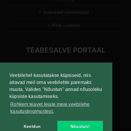
Tulevased sündmused
PIKK uudised
TEABESALVE PORTAAL
info@pikk.ee
Veebilehel kasutatakse küpsiseid, mis
aitavad meil oma veebilehte paremaks
muuta. Valides "Nõustun" annad nõusoleku
Liitu uudiskirjaga!
küpsiste kasutamiseks.
Rohkem teavet leiate meie veebilehe
kasutustingimustest.
Keeldun
Nõustun!