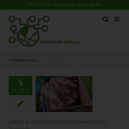
Skip
Tel: 5201078
|
hanna.tamsalu@metk.agri.ee
to
content
mitmekesisus
5
04, 2022
a mesilased aitavad
s kohvi kasvatada
Keskkond
Mesindus
Uudised
Linnud ja mesilased aitavad üheskoos kohvi